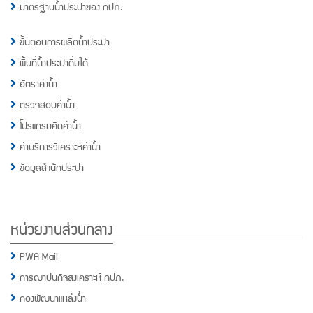
มาตรฐานน้ำประปาของ กปภ.
ขั้นตอนการผลิตน้ำประปา
พื้นที่น้ำประปาดื่มได้
อัตราค่าน้ำ
ตรวจสอบค่าน้ำ
โปรแกรมคิดค่าน้ำ
ค่าบริการวิเคราะห์ค่าน้ำ
ข้อมูลสำนักประปา
หน่วยงานส่วนกลาง
PWA Mail
การฌาปนกิจสงเคราะห์ กปภ.
กองพัฒนาแหล่งน้ำ