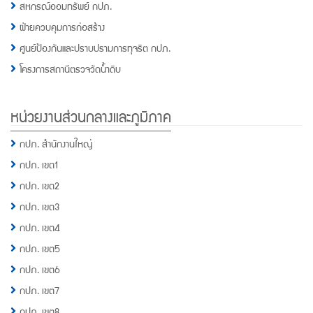
สหกรณ์ออมทรัพย์ กปภ.
ฝ่ายควบคุมการก่อสร้าง
ศูนย์ป้องกันและปราบปรามการทุจริต กปภ.
โครงการสถานีตรวจวัดน้ำดิบ
หน่วยงานส่วนกลางและภูมิภาค
กปภ. สำนักงานใหญ่
กปภ. เขต1
กปภ. เขต2
กปภ. เขต3
กปภ. เขต4
กปภ. เขต5
กปภ. เขต6
กปภ. เขต7
กปภ. เขต8