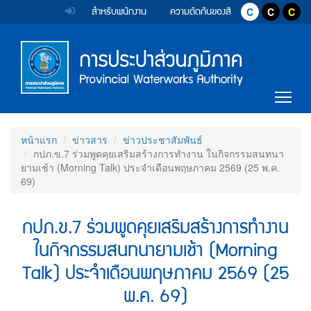
Accessibility
หน้า
Top
ข้าม
สำหรับพนักงาน
ความตัดกันของสี
ปุ่มปรับสีตัวอ
ปุ่มปรับ
ปุ่ม
ไป
Menu
แรก
ตรา
ตรา
ยัง
เนื้อหา
สัญลักษณ์
สัญลักษณ์
(การ
(Skip
และ
และ
to
Main
ประปา
content)
Togg
ค่า
ค่า
Menu
ข้าม
ส่วน
ไป
นิยม
นิยม
ยัง
ภูมิภาค)
หน้าแรก
ข่าวสาร
ข่าวประชาสัมพันธ์
การ
การ
เมนู
กปภ.ข.7 ร่วมพูดคุยเสริมสร้างการทำงาน ในกิจกรรมสนทนา
(Skip
ประปา
ประปา
ยามเช้า (Morning Talk) ประจำเดือนพฤษภาคม 2569 (25 พ.ค.
to
69)
menu)
ส่วน
ส่วน
หน้า
ภูมิภาค
ภูมิภาค
กปภ.ข.7 ร่วมพูดคุยเสริมสร้างการทำงาน
ค้นหา
ข้อมูล
ในกิจกรรมสนทนายามเช้า (Morning
ใน
เว็บไซต์
Talk) ประจำเดือนพฤษภาคม 2569 (25
(Search)
พ.ค. 69)
หน้า
แผนผัง