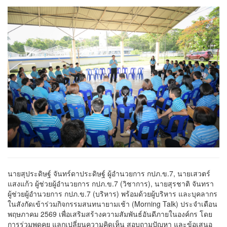
เว็บไซต์
(Sitemap)
ตัว
ช่วย
เหลือ
การ
เข้า
ถึง
เว็บไซต์
หน้า
หลัก
หรือ
โฮมเพจ
หน้า
แจ้ง
เรื่อง
ร้อง
เรียน
นายสุประดิษฐ์ จันทร์ดาประดิษฐ์ ผู้อำนวยการ กปภ.ข.7, นายเสวตร์
หน้า
แสงแก้ว ผู้ช่วยผู้อำนวยการ กปภ.ข.7 (วิชาการ), นายสุรชาติ จันทรา
โทรศัพท์,โทรสาร,อีเมล์
ผู้ช่วยผู้อำนวยการ กปภ.ข.7 (บริหาร) พร้อมด้วยผู้บริหาร และบุคลากร
หน้า
ในสังกัดเข้าร่วมกิจกรรมสนทนายามเช้า (Morning Talk) ประจำเดือน
คำถาม
พฤษภาคม 2569 เพื่อเสริมสร้างความสัมพันธ์อันดีภายในองค์กร โดย
ยอด
การร่วมพูดคุย แลกเปลี่ยนความคิดเห็น สอบถามปัญหา และข้อเสนอ