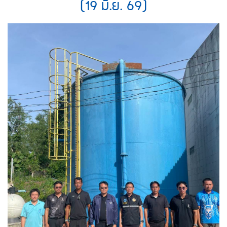
(19 มิ.ย. 69)
เว็บไซต์
(Sitemap)
ตัว
ช่วย
เหลือ
การ
เข้า
ถึง
เว็บไซต์
หน้า
หลัก
หรือ
โฮมเพจ
หน้า
แจ้ง
เรื่อง
ร้อง
เรียน
หน้า
โทรศัพท์,โทรสาร,อีเมล์
หน้า
คำถาม
ยอด