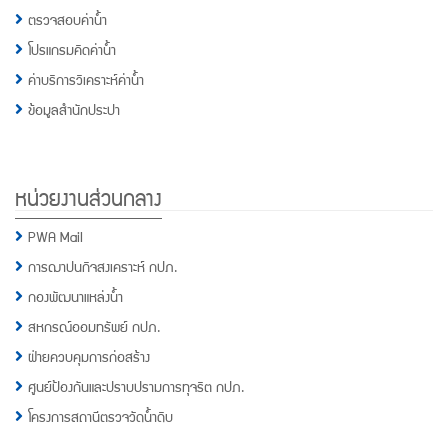
ตรวจสอบค่าน้ำ
โปรแกรมคิดค่าน้ำ
ค่าบริการวิเคราะห์ค่าน้ำ
ข้อมูลสำนักประปา
หน่วยงานส่วนกลาง
PWA Mail
การฌาปนกิจสงเคราะห์ กปภ.
กองพัฒนาแหล่งน้ำ
สหกรณ์ออมทรัพย์ กปภ.
ฝ่ายควบคุมการก่อสร้าง
ศูนย์ป้องกันและปราบปรามการทุจริต กปภ.
โครงการสถานีตรวจวัดน้ำดิบ