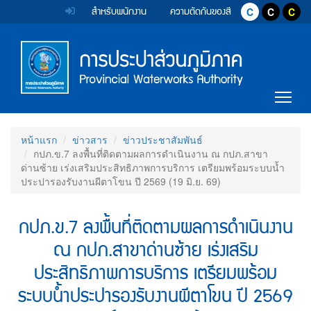
Accessibility
หน้า
Top
ข้าม
สำหรับพนักงาน
ความตัดกันของสี
ปุ่มปรับสีตัวอ
ปุ่มปรับ
ปุ่ม
ไป
Menu
แรก
ตรา
ตรา
ยัง
เนื้อหา
สัญลักษณ์
สัญลักษณ์
(การ
(Skip
และ
และ
to
Main
ประปา
content)
Togg
ค่า
ค่า
Menu
ข้าม
ส่วน
ไป
นิยม
นิยม
ยัง
ภูมิภาค)
หน้าแรก
ข่าวสาร
ข่าวประชาสัมพันธ์
การ
การ
เมนู
กปภ.ข.7 ลงพื้นที่ติดตามผลการดำเนินงาน ณ กปภ.สาขา
(Skip
ประปา
ประปา
ด่านซ้าย เร่งเสริมประสิทธิภาพการบริการ เตรียมพร้อมระบบน้ำ
to
ประปารองรับงานผีตาโขน ปี 2569 (19 มิ.ย. 69)
menu)
ส่วน
ส่วน
หน้า
ภูมิภาค
ภูมิภาค
กปภ.ข.7 ลงพื้นที่ติดตามผลการดำเนินงาน
ค้นหา
ข้อมูล
ณ กปภ.สาขาด่านซ้าย เร่งเสริม
ใน
เว็บไซต์
ประสิทธิภาพการบริการ เตรียมพร้อม
(Search)
ระบบน้ำประปารองรับงานผีตาโขน ปี 2569
หน้า
แผนผัง