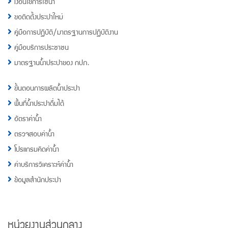
เงื่อนไขการใช้น้ำ
ขอติดตั้งประปาใหม่
คู่มือการปฏิบัติ/มาตรฐานการปฏิบัติงาน
คู่มือบริการประชาชน
มาตรฐานน้ำประปาของ กปภ.
ขั้นตอนการผลิตน้ำประปา
พื้นที่น้ำประปาดื่มได้
อัตราค่าน้ำ
ตรวจสอบค่าน้ำ
โปรแกรมคิดค่าน้ำ
ค่าบริการวิเคราะห์ค่าน้ำ
ข้อมูลสำนักประปา
หน่วยงานส่วนกลาง