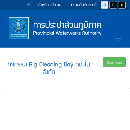
หน้า
Accessibility
Top
ข้าม
สำหรับพนักงาน
ความตัดกันของสี
ปุ่มปรับสีตัวอักษร 
ปุ่มปรับสีตั
ปุ่มป
ไป
Menu
แรก
ตรา
ตรา
ยัง
เนื้อหา
(การ
สัญลักษณ์
สัญลักษณ์
(Skip
และ
และ
ประปา
Main
to
Tog
content)
ค่า
ค่า
Menu
ส่วน
ข้าม
นิยม
นิยม
ไป
ภูมิภาค)
ยัง
การ
การ
กิจกรรม Big Cleaning Day กองใน
Download
เมนู
สังกัด
ประปา
ประปา
(Skip
to
ส่วน
ส่วน
menu)
ภูมิภาค
ภูมิภาค
หน้า
ค้นหา
ข้อมูล
ใน
เว็บไซต์
(Search)