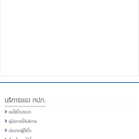
โทรศัพท์,โทรสาร,อีเมล์
หน้า
คำถาม
ยอด
ฮิต
Footer
บริการของ กปภ.
Menu
ขอใช้น้ำประปา
คู่มือการให้บริการ
ประเภทผู้ใช้น้ำ