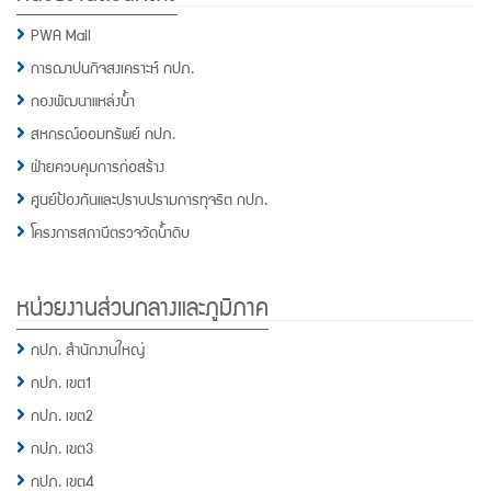
PWA Mail
การฌาปนกิจสงเคราะห์ กปภ.
กองพัฒนาแหล่งน้ำ
สหกรณ์ออมทรัพย์ กปภ.
ฝ่ายควบคุมการก่อสร้าง
ศูนย์ป้องกันและปราบปรามการทุจริต กปภ.
โครงการสถานีตรวจวัดน้ำดิบ
หน่วยงานส่วนกลางและภูมิภาค
กปภ. สำนักงานใหญ่
กปภ. เขต1
กปภ. เขต2
กปภ. เขต3
กปภ. เขต4