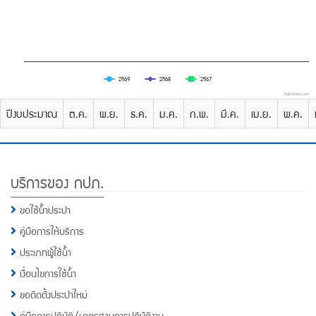
2569
2568
2567
Highcharts.com
ปีงบประมาณ
ต.ค.
พ.ย.
ธ.ค.
ม.ค.
ก.พ.
มี.ค.
เม.ย.
พ.ค.
Footer
บริการของ กปภ.
Menu
ขอใช้น้ำประปา
คู่มือการให้บริการ
ประเภทผู้ใช้น้ำ
เงื่อนไขการใช้น้ำ
ขอติดตั้งประปาใหม่
คู่มือการปฏิบัติ/มาตรฐานการปฏิบัติงาน