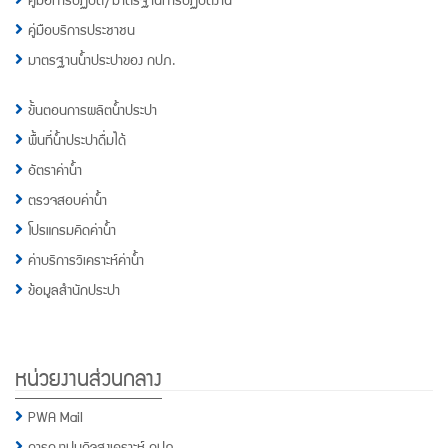
คู่มือบริการประชาชน
มาตรฐานน้ำประปาของ กปภ.
ขั้นตอนการผลิตน้ำประปา
พื้นที่น้ำประปาดื่มได้
อัตราค่าน้ำ
ตรวจสอบค่าน้ำ
โปรแกรมคิดค่าน้ำ
ค่าบริการวิเคราะห์ค่าน้ำ
ข้อมูลสำนักประปา
หน่วยงานส่วนกลาง
PWA Mail
การฌาปนกิจสงเคราะห์ กปภ.