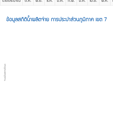
ปีงบประมาณ
ต.ค.
พ.ย.
ธ.ค.
ม.ค.
ก.พ.
มี.ค.
เม.ย.
พ.ค.
ข้อมูลสถิติน้ำผลิตจ่าย การประปาส่วนภูมิภาค เขต 7
จำนวนน้ำผลิตจ่ายทั้งหมด