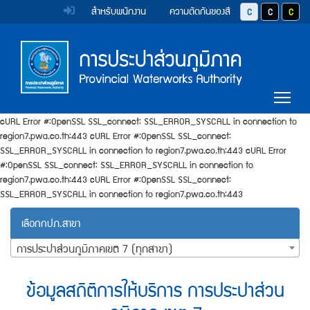
หน้า
Accessibility
Top
ข้าม
สำหรับพนักงาน
ความตัดกันของสี
ปุ่มปรับสีตัวอักษร 
ปุ่มปรับสีตั
ปุ่มป
ไป
Menu
แรก
ตรา
ตรา
ยัง
เนื้อหา
(การ
สัญลักษณ์
สัญลักษณ์
(Skip
และ
และ
ประปา
Main
to
Tog
content)
ค่า
ค่า
Menu
ส่วน
ข้าม
cURL Error #:OpenSSL SSL_connect: SSL_ERROR_SYSCALL in connection to
นิยม
นิยม
ไป
ภูมิภาค)
region7.pwa.co.th:443 cURL Error #:OpenSSL SSL_connect:
ยัง
การ
การ
SSL_ERROR_SYSCALL in connection to region7.pwa.co.th:443 cURL Error
เมนู
#:OpenSSL SSL_connect: SSL_ERROR_SYSCALL in connection to
ประปา
ประปา
(Skip
region7.pwa.co.th:443 cURL Error #:OpenSSL SSL_connect:
to
ส่วน
ส่วน
SSL_ERROR_SYSCALL in connection to region7.pwa.co.th:443
menu)
ภูมิภาค
ภูมิภาค
หน้า
เลือกกปภ.สาขา
ค้นหา
การประปาส่วนภูมิภาคเขต 7 (ทุกสาขา)
ข้อมูล
ใน
ข้อมูลสถิติการให้บริการ การประปาส่วน
เว็บไซต์
(Search)