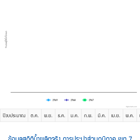
โทรศัพท์,โทรสาร,อีเมล์
หน้า
คำถาม
ยอด
ฮิต
จำนวนผู้ใช้นํ้าทั้งหมด
2569
2568
2567
Highcharts.com
ปีงบประมาณ
ต.ค.
พ.ย.
ธ.ค.
ม.ค.
ก.พ.
มี.ค.
เม.ย.
พ.ค.
ข้อมูลสถิติน้ำผลิตจริง การประปาส่วนภูมิภาค เขต 7