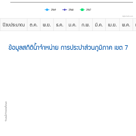
2569
2568
2567
Highcharts.com
ปีงบประมาณ
ต.ค.
พ.ย.
ธ.ค.
ม.ค.
ก.พ.
มี.ค.
เม.ย.
พ.ค.
ข้อมูลสถิติน้ำจำหน่าย การประปาส่วนภูมิภาค เขต 7
จำนวนน้ำจำหน่ายทั้งหมด