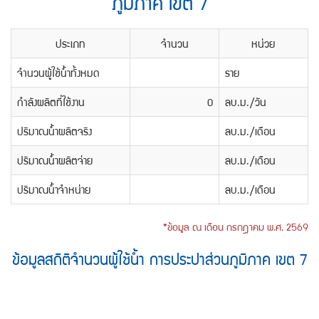
ภูมิภาค เขต 7
หน้า
แผนผัง
เว็บไซต์
ประเภท
จำนวน
หน่วย
(Sitemap)
ตัว
จำนวนผู้ใช้น้ำทั้งหมด
ราย
ช่วย
เหลือ
กำลังผลิตที่ใช้งาน
0
ลบ.ม./วัน
การ
เข้า
ปริมาณน้ำผลิตจริง
ลบ.ม./เดือน
ถึง
เว็บไซต์
ปริมาณน้ำผลิตจ่าย
ลบ.ม./เดือน
หน้า
ปริมาณน้ำจำหน่าย
ลบ.ม./เดือน
หลัก
หรือ
โฮมเพจ
*ข้อมูล ณ เดือน กรกฎาคม พ.ศ. 2569
หน้า
แจ้ง
ข้อมูลสถิติจำนวนผู้ใช้น้ำ การประปาส่วนภูมิภาค เขต 7
เรื่อง
ร้อง
เรียน
หน้า