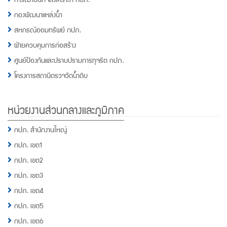
กองพัฒนาแหล่งน้ำ
สหกรณ์ออมทรัพย์ กปภ.
ฝ่ายควบคุมการก่อสร้าง
ศูนย์ป้องกันและปราบปรามการทุจริต กปภ.
โครงการสถานีตรวจวัดน้ำดิบ
หน่วยงานส่วนกลางและภูมิภาค
กปภ. สำนักงานใหญ่
กปภ. เขต1
กปภ. เขต2
กปภ. เขต3
กปภ. เขต4
กปภ. เขต5
กปภ. เขต6