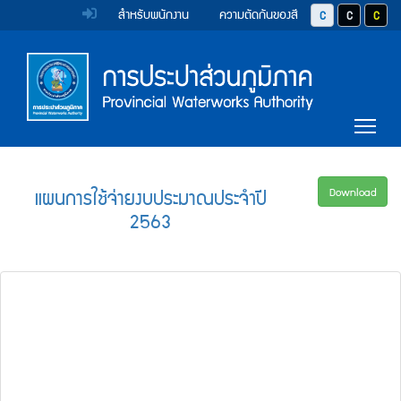
หน้า
Accessibility
Top
ข้าม
สำหรับพนักงาน
ความตัดกันของสี
ปุ่มปรับสีตัวอักษร 
ปุ่มปรับสีตั
ปุ่มป
ไป
Menu
แรก
ตรา
ตรา
ยัง
เนื้อหา
(การ
สัญลักษณ์
สัญลักษณ์
(Skip
และ
และ
ประปา
Main
to
Tog
content)
ค่า
ค่า
Menu
ส่วน
ข้าม
นิยม
นิยม
ไป
ภูมิภาค)
ยัง
การ
การ
แผนการใช้จ่ายงบประมาณประจำปี
Download
เมนู
2563
ประปา
ประปา
(Skip
to
ส่วน
ส่วน
menu)
ภูมิภาค
ภูมิภาค
หน้า
ค้นหา
ข้อมูล
ใน
เว็บไซต์
(Search)