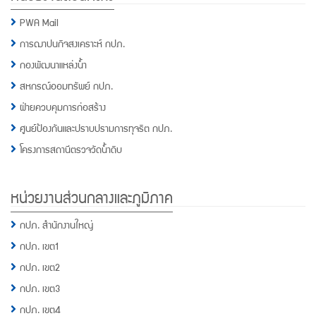
PWA Mail
การฌาปนกิจสงเคราะห์ กปภ.
กองพัฒนาแหล่งน้ำ
สหกรณ์ออมทรัพย์ กปภ.
ฝ่ายควบคุมการก่อสร้าง
ศูนย์ป้องกันและปราบปรามการทุจริต กปภ.
โครงการสถานีตรวจวัดน้ำดิบ
หน่วยงานส่วนกลางและภูมิภาค
กปภ. สำนักงานใหญ่
กปภ. เขต1
กปภ. เขต2
กปภ. เขต3
กปภ. เขต4