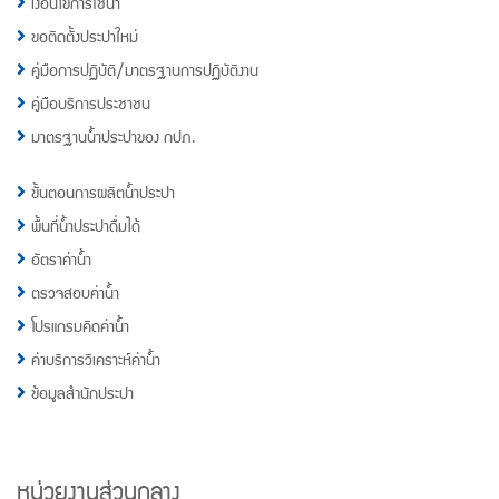
เงื่อนไขการใช้น้ำ
ขอติดตั้งประปาใหม่
คู่มือการปฏิบัติ/มาตรฐานการปฏิบัติงาน
คู่มือบริการประชาชน
มาตรฐานน้ำประปาของ กปภ.
ขั้นตอนการผลิตน้ำประปา
พื้นที่น้ำประปาดื่มได้
อัตราค่าน้ำ
ตรวจสอบค่าน้ำ
โปรแกรมคิดค่าน้ำ
ค่าบริการวิเคราะห์ค่าน้ำ
ข้อมูลสำนักประปา
หน่วยงานส่วนกลาง