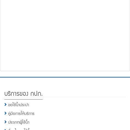
โทรศัพท์,โทรสาร,อีเมล์
หน้า
คำถาม
ยอด
ฮิต
Footer
บริการของ กปภ.
Menu
ขอใช้น้ำประปา
คู่มือการให้บริการ
ประเภทผู้ใช้น้ำ