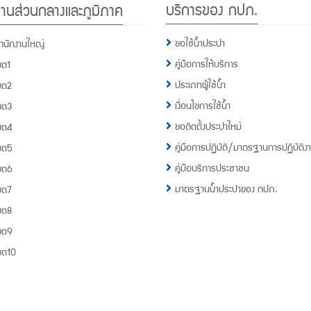
บริการของ กปภ.
านส่วนกลางและภูมิภาค
กปภ.
1662
ขอใช้น้ำประปา
ำนักงานใหญ่
คู่มือการให้บริการ
ขต1
ประเภทผู้ใช้น้ำ
ขต2
เงื่อนไขการใช้น้ำ
ขต3
ขอติดตั้งประปาใหม่
ขต4
คู่มือการปฏิบัติ/มาตรฐานการปฏิบัติง
ขต5
คู่มือบริการประชาชน
ขต6
มาตรฐานน้ำประปาของ กปภ.
ขต7
ขต8
ขต9
ขต10