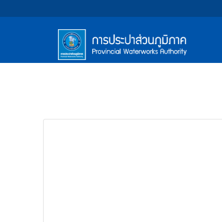
หน้า
Accessibility
Top
ข้าม
ไป
Menu
แรก
ตรา
ตรา
ยัง
เนื้อหา
(การ
สัญลักษณ์
สัญลักษณ์
(Skip
และ
และ
ประปา
Main
to
content)
ค่า
ค่า
Menu
ส่วน
ข้าม
นิยม
นิยม
ไป
ภูมิภาค)
ยัง
การ
การ
เมนู
ประปา
ประปา
(Skip
to
ส่วน
ส่วน
menu)
ภูมิภาค
ภูมิภาค
หน้า
ค้นหา
ข้อมูล
ใน
เว็บไซต์
(Search)