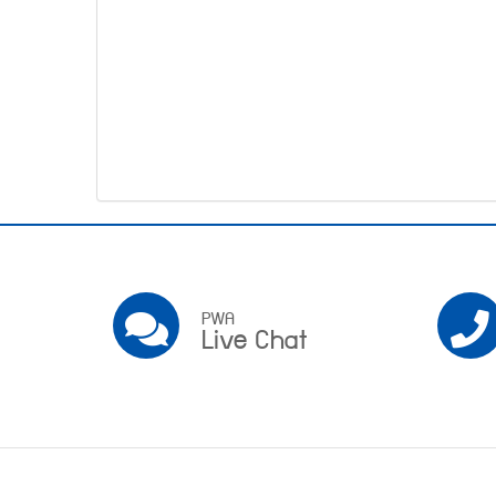
โทรศัพท์,โทรสาร,อีเมล์
หน้า
คำถาม
ยอด
ฮิต
Pwa
Social
PWA
PWA
Live Chat
Live
Chat
Footer