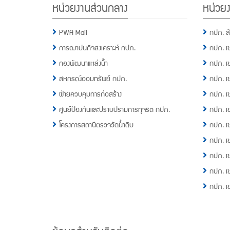
หน่วยงานส่วนกลาง
หน่วยง
Menu
PWA Mail
กปภ. ส
การฌาปนกิจสงเคราะห์ กปภ.
กปภ. เ
กองพัฒนาแหล่งน้ำ
กปภ. เ
สหกรณ์ออมทรัพย์ กปภ.
กปภ. เ
ฝ่ายควบคุมการก่อสร้าง
กปภ. เ
ศูนย์ป้องกันและปราบปรามการทุจริต กปภ.
กปภ. เ
โครงการสถานีตรวจวัดน้ำดิบ
กปภ. เ
กปภ. เ
กปภ. เ
กปภ. เ
กปภ. เ