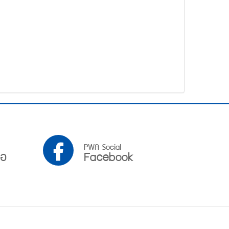
PWA
PWA Social
ือ
Facebook
Facebook