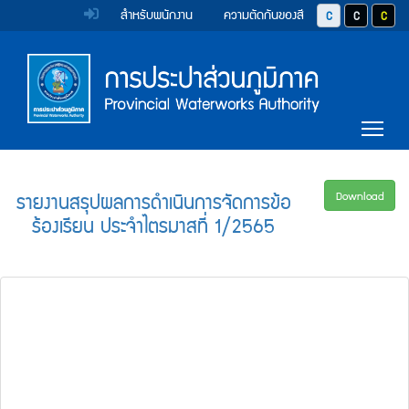
หน้า
Accessibility
Top
ข้าม
สำหรับพนักงาน
ความตัดกันของสี
ปุ่มปรับสีตัวอักษร 
ปุ่มปรับสีตั
ปุ่มป
ไป
Menu
แรก
ตรา
ตรา
ยัง
เนื้อหา
(การ
สัญลักษณ์
สัญลักษณ์
(Skip
และ
และ
ประปา
Main
to
Tog
content)
ค่า
ค่า
Menu
ส่วน
ข้าม
นิยม
นิยม
ไป
ภูมิภาค)
ยัง
การ
การ
รายงานสรุปผลการดำเนินการจัดการข้อ
Download
เมนู
ร้องเรียน ประจำไตรมาสที่ 1/2565
ประปา
ประปา
(Skip
to
ส่วน
ส่วน
menu)
ภูมิภาค
ภูมิภาค
หน้า
ค้นหา
ข้อมูล
ใน
เว็บไซต์
(Search)