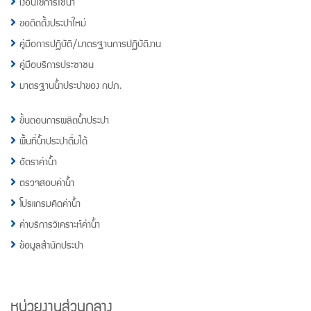
เงื่อนไขการใช้น้ำ
ขอติดตั้งประปาใหม่
คู่มือการปฏิบัติ/มาตรฐานการปฏิบัติงาน
คู่มือบริการประชาชน
มาตรฐานน้ำประปาของ กปภ.
ขั้นตอนการผลิตน้ำประปา
พื้นที่น้ำประปาดื่มได้
อัตราค่าน้ำ
ตรวจสอบค่าน้ำ
โปรแกรมคิดค่าน้ำ
ค่าบริการวิเคราะห์ค่าน้ำ
ข้อมูลสำนักประปา
หน่วยงานส่วนกลาง