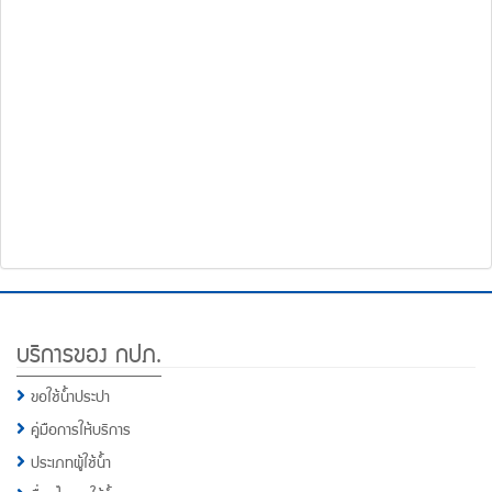
โทรศัพท์,โทรสาร,อีเมล์
หน้า
คำถาม
ยอด
ฮิต
Footer
บริการของ กปภ.
Menu
ขอใช้น้ำประปา
คู่มือการให้บริการ
ประเภทผู้ใช้น้ำ