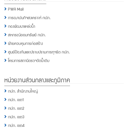
PWA Mail
การฌาปนกิจสงเคราะห์ กปภ.
กองพัฒนาแหล่งน้ำ
สหกรณ์ออมทรัพย์ กปภ.
ฝ่ายควบคุมการก่อสร้าง
ศูนย์ป้องกันและปราบปรามการทุจริต กปภ.
โครงการสถานีตรวจวัดน้ำดิบ
หน่วยงานส่วนกลางและภูมิภาค
กปภ. สำนักงานใหญ่
กปภ. เขต1
กปภ. เขต2
กปภ. เขต3
กปภ. เขต4