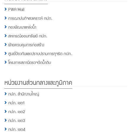
PWA Mail
การฌาปนกิจสงเคราะห์ กปภ.
กองพัฒนาแหล่งน้ำ
สหกรณ์ออมทรัพย์ กปภ.
ฝ่ายควบคุมการก่อสร้าง
ศูนย์ป้องกันและปราบปรามการทุจริต กปภ.
โครงการสถานีตรวจวัดน้ำดิบ
หน่วยงานส่วนกลางและภูมิภาค
กปภ. สำนักงานใหญ่
กปภ. เขต1
กปภ. เขต2
กปภ. เขต3
กปภ. เขต4