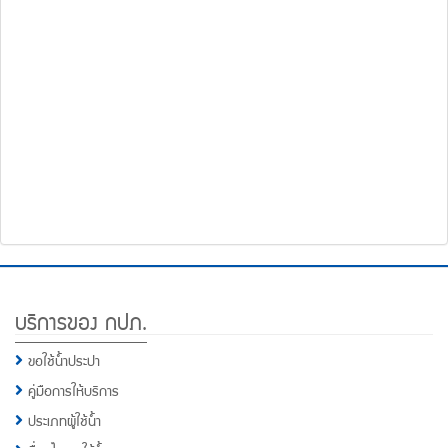
โทรศัพท์,โทรสาร,อีเมล์
หน้า
คำถาม
ยอด
ฮิต
Footer
บริการของ กปภ.
Menu
ขอใช้น้ำประปา
คู่มือการให้บริการ
ประเภทผู้ใช้น้ำ