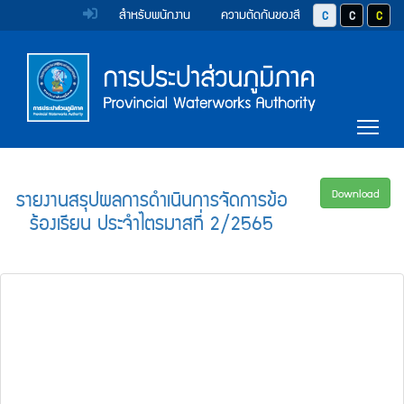
หน้า
Accessibility
Top
ข้าม
สำหรับพนักงาน
ความตัดกันของสี
ปุ่มปรับสีตัวอักษร 
ปุ่มปรับสีตั
ปุ่มป
ไป
Menu
แรก
ตรา
ตรา
ยัง
เนื้อหา
(การ
สัญลักษณ์
สัญลักษณ์
(Skip
และ
และ
ประปา
Main
to
Tog
content)
ค่า
ค่า
Menu
ส่วน
ข้าม
นิยม
นิยม
ไป
ภูมิภาค)
ยัง
การ
การ
รายงานสรุปผลการดำเนินการจัดการข้อ
Download
เมนู
ร้องเรียน ประจำไตรมาสที่ 2/2565
ประปา
ประปา
(Skip
to
ส่วน
ส่วน
menu)
ภูมิภาค
ภูมิภาค
หน้า
ค้นหา
ข้อมูล
ใน
เว็บไซต์
(Search)