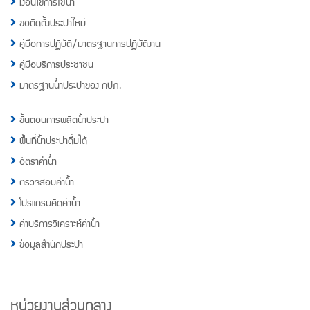
เงื่อนไขการใช้น้ำ
ขอติดตั้งประปาใหม่
คู่มือการปฏิบัติ/มาตรฐานการปฏิบัติงาน
คู่มือบริการประชาชน
มาตรฐานน้ำประปาของ กปภ.
ขั้นตอนการผลิตน้ำประปา
พื้นที่น้ำประปาดื่มได้
อัตราค่าน้ำ
ตรวจสอบค่าน้ำ
โปรแกรมคิดค่าน้ำ
ค่าบริการวิเคราะห์ค่าน้ำ
ข้อมูลสำนักประปา
หน่วยงานส่วนกลาง