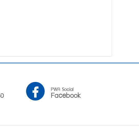
PWA
PWA Social
ือ
Facebook
Facebook