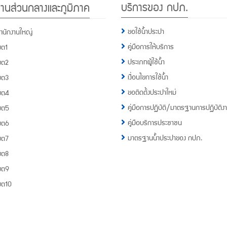
บริการของ กปภ.
านส่วนกลางและภูมิภาค
กปภ.
1662
ขอใช้น้ำประปา
ำนักงานใหญ่
คู่มือการให้บริการ
ขต1
ประเภทผู้ใช้น้ำ
ขต2
เงื่อนไขการใช้น้ำ
ขต3
ขอติดตั้งประปาใหม่
ขต4
คู่มือการปฏิบัติ/มาตรฐานการปฏิบัติง
ขต5
คู่มือบริการประชาชน
ขต6
มาตรฐานน้ำประปาของ กปภ.
ขต7
ขต8
ขต9
ขต10