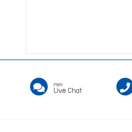
โทรศัพท์,โทรสาร,อีเมล์
หน้า
คำถาม
ยอด
ฮิต
Pwa
Social
PWA
PWA
Live Chat
Live
Chat
Footer