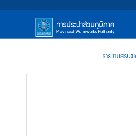
หน้า
Accessibility
Top
ข้าม
ไป
Menu
แรก
ตรา
ตรา
ยัง
เนื้อหา
(การ
สัญลักษณ์
สัญลักษณ์
(Skip
และ
และ
ประปา
Main
to
content)
ค่า
ค่า
Menu
ส่วน
ข้าม
รายงานสรุปผล
นิยม
นิยม
ไป
ภูมิภาค)
ยัง
การ
การ
เมนู
ประปา
ประปา
(Skip
to
ส่วน
ส่วน
menu)
ภูมิภาค
ภูมิภาค
หน้า
ค้นหา
ข้อมูล
ใน
เว็บไซต์
(Search)