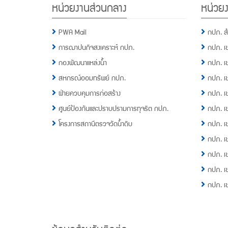
หน่วยงานส่วนกลาง
หน่วยง
Menu
PWA Mail
กปภ. ส
การฌาปนกิจสงเคราะห์ กปภ.
กปภ. เ
กองพัฒนาแหล่งน้ำ
กปภ. เ
สหกรณ์ออมทรัพย์ กปภ.
กปภ. เ
ฝ่ายควบคุมการก่อสร้าง
กปภ. เ
ศูนย์ป้องกันและปราบปรามการทุจริต กปภ.
กปภ. เ
โครงการสถานีตรวจวัดน้ำดิบ
กปภ. เ
กปภ. เ
กปภ. เ
กปภ. เ
กปภ. เ