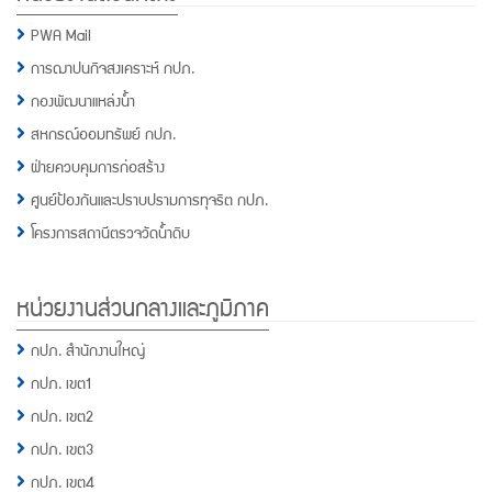
PWA Mail
การฌาปนกิจสงเคราะห์ กปภ.
กองพัฒนาแหล่งน้ำ
สหกรณ์ออมทรัพย์ กปภ.
ฝ่ายควบคุมการก่อสร้าง
ศูนย์ป้องกันและปราบปรามการทุจริต กปภ.
โครงการสถานีตรวจวัดน้ำดิบ
หน่วยงานส่วนกลางและภูมิภาค
กปภ. สำนักงานใหญ่
กปภ. เขต1
กปภ. เขต2
กปภ. เขต3
กปภ. เขต4