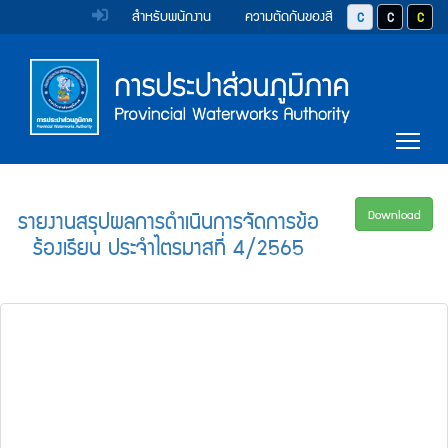
หน้า
Accessibility
Top
ข้าม
สำหรับพนักงาน
ความตัดกันของสี
ปุ่มปรับสีตัวอักษร 
ปุ่มปรับสีตั
ปุ่มป
ไป
Menu
แรก
ตรา
ตรา
ยัง
เนื้อหา
(การ
สัญลักษณ์
สัญลักษณ์
(Skip
และ
และ
ประปา
Main
to
Tog
content)
ค่า
ค่า
Menu
ส่วน
ข้าม
นิยม
นิยม
ไป
ภูมิภาค)
ยัง
การ
การ
รายงานสรุปผลการดำเนินการจัดการข้อ
Download
เมนู
ร้องเรียน ประจำไตรมาสที่ 4/2565
ประปา
ประปา
(Skip
to
ส่วน
ส่วน
menu)
ภูมิภาค
ภูมิภาค
หน้า
ค้นหา
ข้อมูล
ใน
เว็บไซต์
(Search)