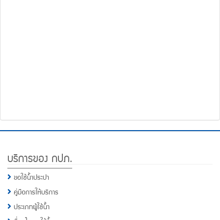
โทรศัพท์,โทรสาร,อีเมล์
หน้า
คำถาม
ยอด
ฮิต
Footer
บริการของ กปภ.
Menu
ขอใช้น้ำประปา
คู่มือการให้บริการ
ประเภทผู้ใช้น้ำ