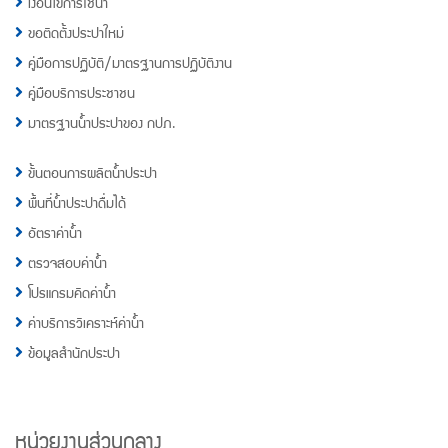
เงื่อนไขการใช้น้ำ
ขอติดตั้งประปาใหม่
คู่มือการปฏิบัติ/มาตรฐานการปฏิบัติงาน
คู่มือบริการประชาชน
มาตรฐานน้ำประปาของ กปภ.
ขั้นตอนการผลิตน้ำประปา
พื้นที่น้ำประปาดื่มได้
อัตราค่าน้ำ
ตรวจสอบค่าน้ำ
โปรแกรมคิดค่าน้ำ
ค่าบริการวิเคราะห์ค่าน้ำ
ข้อมูลสำนักประปา
หน่วยงานส่วนกลาง