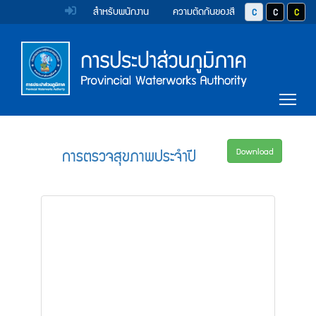
หน้า
Accessibility
Top
ข้าม
สำหรับพนักงาน
ความตัดกันของสี
ปุ่มปรับสีตัวอักษร 
ปุ่มปรับสีตั
ปุ่มป
ไป
Menu
แรก
ตรา
ตรา
ยัง
เนื้อหา
(การ
สัญลักษณ์
สัญลักษณ์
(Skip
และ
และ
ประปา
Main
to
Tog
content)
ค่า
ค่า
Menu
ส่วน
ข้าม
นิยม
นิยม
ไป
ภูมิภาค)
ยัง
การ
การ
การตรวจสุขภาพประจำปี
Download
เมนู
ประปา
ประปา
(Skip
to
ส่วน
ส่วน
menu)
ภูมิภาค
ภูมิภาค
หน้า
ค้นหา
ข้อมูล
ใน
เว็บไซต์
(Search)