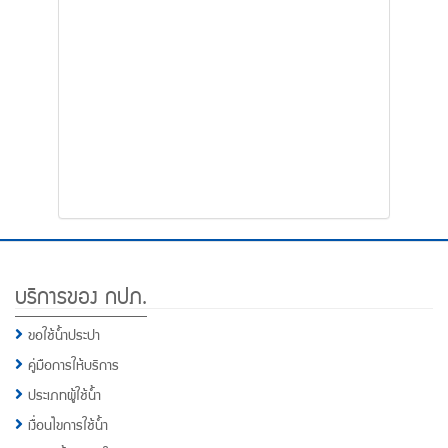
โทรศัพท์,โทรสาร,อีเมล์
หน้า
คำถาม
ยอด
ฮิต
Footer
บริการของ กปภ.
Menu
ขอใช้น้ำประปา
คู่มือการให้บริการ
ประเภทผู้ใช้น้ำ
เงื่อนไขการใช้น้ำ