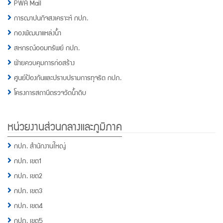
PWA Mail
การฌาปนกิจสงเคราะห์ กปภ.
กองพัฒนาแหล่งน้ำ
สหกรณ์ออมทรัพย์ กปภ.
ฝ่ายควบคุมการก่อสร้าง
ศูนย์ป้องกันและปราบปรามการทุจริต กปภ.
โครงการสถานีตรวจวัดน้ำดิบ
หน่วยงานส่วนกลางและภูมิภาค
กปภ. สำนักงานใหญ่
กปภ. เขต1
กปภ. เขต2
กปภ. เขต3
กปภ. เขต4
กปภ. เขต5