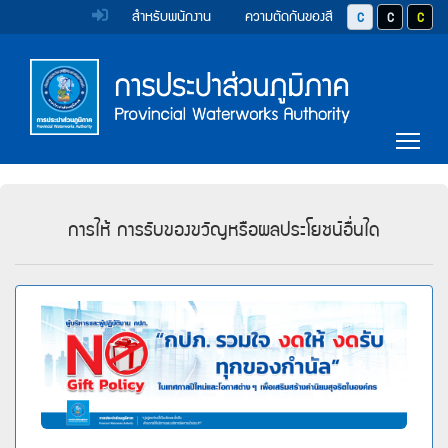
หน้า
Accessibility
Top
ข้าม
สำหรับพนักงาน
ความตัดกันของสี
ปุ่มปรับสีตัวอักษร 
ปุ่มปรับสีตั
ปุ่มป
ไป
Menu
แรก
ตรา
ตรา
ยัง
เนื้อหา
(การ
สัญลักษณ์
สัญลักษณ์
(Skip
และ
และ
ประปา
Main
to
Tog
content)
ค่า
ค่า
Menu
ส่วน
ข้าม
นิยม
นิยม
ไป
ภูมิภาค)
ยัง
การ
การ
การให้ การรับของขวัญหรือผลประโยชน์อื่นใด
เมนู
ประปา
ประปา
(Skip
to
ส่วน
ส่วน
menu)
ภูมิภาค
ภูมิภาค
หน้า
ค้นหา
ข้อมูล
ใน
เว็บไซต์
(Search)