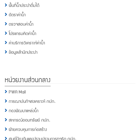
พื้นที่น้ำประปาดื่มได้
อัตราค่าน้ำ
ตรวจสอบค่าน้ำ
โปรแกรมคิดค่าน้ำ
ค่าบริการวิเคราะห์ค่าน้ำ
ข้อมูลสำนักประปา
หน่วยงานส่วนกลาง
PWA Mail
การฌาปนกิจสงเคราะห์ กปภ.
กองพัฒนาแหล่งน้ำ
สหกรณ์ออมทรัพย์ กปภ.
ฝ่ายควบคุมการก่อสร้าง
ศูนย์ป้องกันและปราบปรามการทุจริต กปภ.