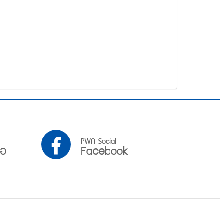
PWA
PWA Social
ือ
Facebook
Facebook