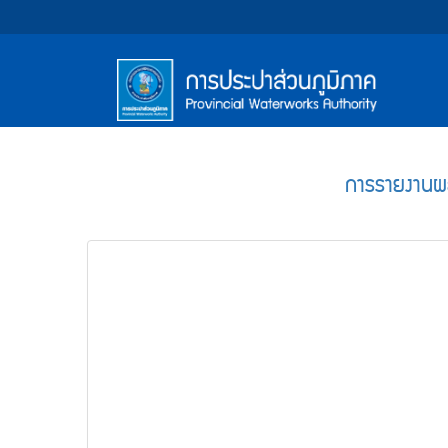
หน้า
Accessibility
Top
ข้าม
ไป
Menu
แรก
ตรา
ตรา
ยัง
เนื้อหา
(การ
สัญลักษณ์
สัญลักษณ์
(Skip
และ
และ
ประปา
Main
to
content)
ค่า
ค่า
Menu
ส่วน
ข้าม
การรายงานผล
นิยม
นิยม
ไป
ภูมิภาค)
ยัง
การ
การ
เมนู
ประปา
ประปา
(Skip
to
ส่วน
ส่วน
menu)
ภูมิภาค
ภูมิภาค
หน้า
ค้นหา
ข้อมูล
ใน
เว็บไซต์
(Search)