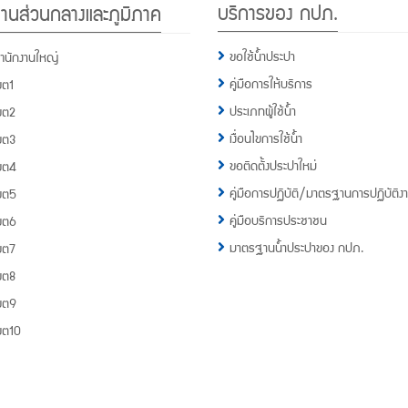
บริการของ กปภ.
านส่วนกลางและภูมิภาค
กปภ.
1662
ขอใช้น้ำประปา
ำนักงานใหญ่
คู่มือการให้บริการ
ขต1
ประเภทผู้ใช้น้ำ
ขต2
เงื่อนไขการใช้น้ำ
ขต3
ขอติดตั้งประปาใหม่
ขต4
คู่มือการปฏิบัติ/มาตรฐานการปฏิบัติง
ขต5
คู่มือบริการประชาชน
ขต6
มาตรฐานน้ำประปาของ กปภ.
ขต7
ขต8
ขต9
ขต10