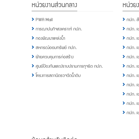
หน่วยงานส่วนกลาง
หน่วยง
Menu
PWA Mail
กปภ. ส
การฌาปนกิจสงเคราะห์ กปภ.
กปภ. เ
กองพัฒนาแหล่งน้ำ
กปภ. เ
สหกรณ์ออมทรัพย์ กปภ.
กปภ. เ
ฝ่ายควบคุมการก่อสร้าง
กปภ. เ
ศูนย์ป้องกันและปราบปรามการทุจริต กปภ.
กปภ. เ
โครงการสถานีตรวจวัดน้ำดิบ
กปภ. เ
กปภ. เ
กปภ. เ
กปภ. เ
กปภ. เ