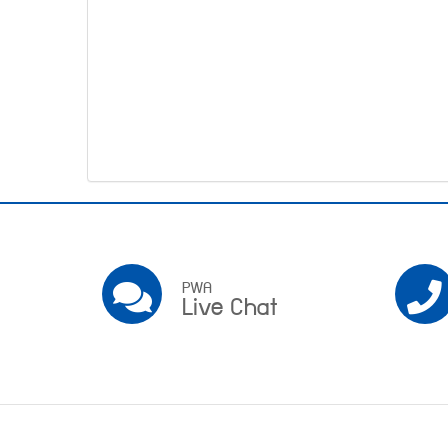
โทรศัพท์,โทรสาร,อีเมล์
หน้า
คำถาม
ยอด
ฮิต
Pwa
Social
PWA
PWA
Live Chat
Live
Chat
Footer