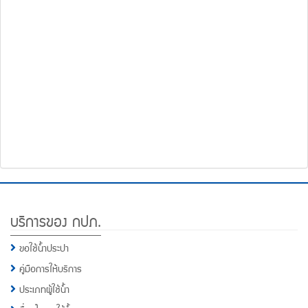
โทรศัพท์,โทรสาร,อีเมล์
หน้า
คำถาม
ยอด
ฮิต
Footer
บริการของ กปภ.
Menu
ขอใช้น้ำประปา
คู่มือการให้บริการ
ประเภทผู้ใช้น้ำ