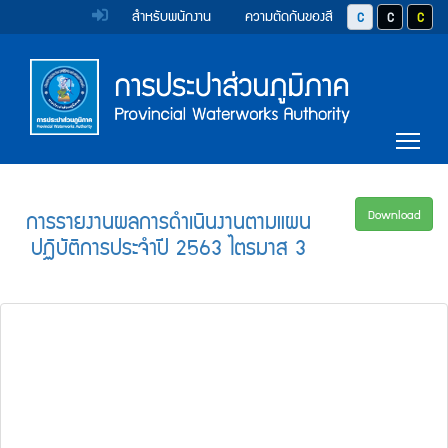
หน้า
Accessibility
Top
ข้าม
สำหรับพนักงาน
ความตัดกันของสี
ปุ่มปรับสีตัวอักษร 
ปุ่มปรับสีตั
ปุ่มป
ไป
Menu
แรก
ตรา
ตรา
ยัง
เนื้อหา
(การ
สัญลักษณ์
สัญลักษณ์
(Skip
และ
และ
ประปา
Main
to
Tog
content)
ค่า
ค่า
Menu
ส่วน
ข้าม
นิยม
นิยม
ไป
ภูมิภาค)
ยัง
การ
การ
การรายงานผลการดำเนินงานตามแผน
Download
เมนู
ปฏิบัติการประจำปี 2563 ไตรมาส 3
ประปา
ประปา
(Skip
to
ส่วน
ส่วน
menu)
ภูมิภาค
ภูมิภาค
หน้า
ค้นหา
ข้อมูล
ใน
เว็บไซต์
(Search)