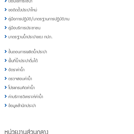
เงื่อนไขการใช้น้ำ
ขอติดตั้งประปาใหม่
คู่มือการปฏิบัติ/มาตรฐานการปฏิบัติงาน
คู่มือบริการประชาชน
มาตรฐานน้ำประปาของ กปภ.
ขั้นตอนการผลิตน้ำประปา
พื้นที่น้ำประปาดื่มได้
อัตราค่าน้ำ
ตรวจสอบค่าน้ำ
โปรแกรมคิดค่าน้ำ
ค่าบริการวิเคราะห์ค่าน้ำ
ข้อมูลสำนักประปา
หน่วยงานส่วนกลาง