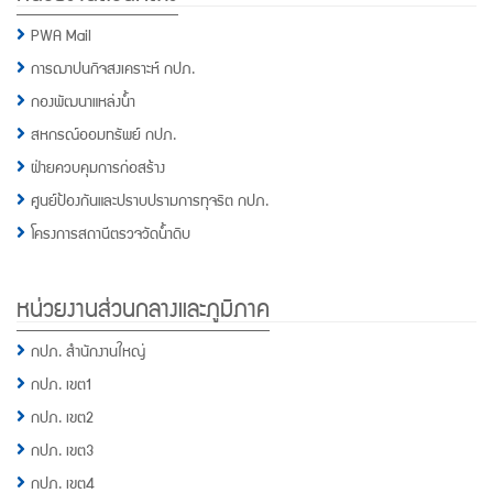
PWA Mail
การฌาปนกิจสงเคราะห์ กปภ.
กองพัฒนาแหล่งน้ำ
สหกรณ์ออมทรัพย์ กปภ.
ฝ่ายควบคุมการก่อสร้าง
ศูนย์ป้องกันและปราบปรามการทุจริต กปภ.
โครงการสถานีตรวจวัดน้ำดิบ
หน่วยงานส่วนกลางและภูมิภาค
กปภ. สำนักงานใหญ่
กปภ. เขต1
กปภ. เขต2
กปภ. เขต3
กปภ. เขต4