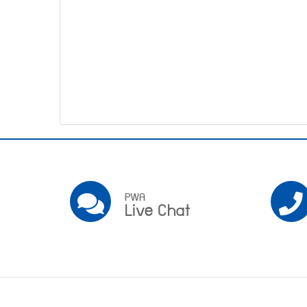
โทรศัพท์,โทรสาร,อีเมล์
หน้า
คำถาม
ยอด
ฮิต
Pwa
Social
PWA
PWA
Live Chat
Live
Chat
Footer