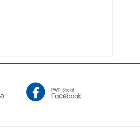
PWA
PWA Social
ือ
Facebook
Facebook