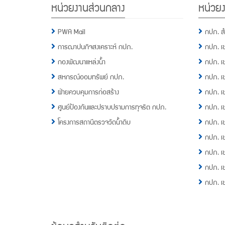
หน่วยงานส่วนกลาง
หน่วยง
Menu
PWA Mail
กปภ. ส
การฌาปนกิจสงเคราะห์ กปภ.
กปภ. เ
กองพัฒนาแหล่งน้ำ
กปภ. เ
สหกรณ์ออมทรัพย์ กปภ.
กปภ. เ
ฝ่ายควบคุมการก่อสร้าง
กปภ. เ
ศูนย์ป้องกันและปราบปรามการทุจริต กปภ.
กปภ. เ
โครงการสถานีตรวจวัดน้ำดิบ
กปภ. เ
กปภ. เ
กปภ. เ
กปภ. เ
กปภ. เ