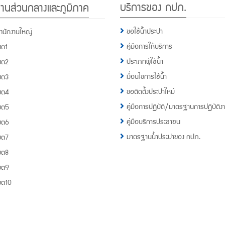
บริการของ กปภ.
านส่วนกลางและภูมิภาค
กปภ.
1662
ขอใช้น้ำประปา
ำนักงานใหญ่
คู่มือการให้บริการ
ขต1
ประเภทผู้ใช้น้ำ
ขต2
เงื่อนไขการใช้น้ำ
ขต3
ขอติดตั้งประปาใหม่
ขต4
คู่มือการปฏิบัติ/มาตรฐานการปฏิบัติง
ขต5
คู่มือบริการประชาชน
ขต6
มาตรฐานน้ำประปาของ กปภ.
ขต7
ขต8
ขต9
ขต10