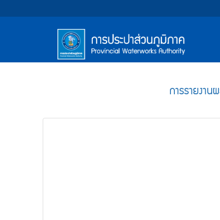
หน้า
Accessibility
Top
ข้าม
ไป
Menu
แรก
ตรา
ตรา
ยัง
เนื้อหา
(การ
สัญลักษณ์
สัญลักษณ์
(Skip
และ
และ
ประปา
Main
to
content)
ค่า
ค่า
Menu
ส่วน
ข้าม
การรายงานผล
นิยม
นิยม
ไป
ภูมิภาค)
ยัง
การ
การ
เมนู
ประปา
ประปา
(Skip
to
ส่วน
ส่วน
menu)
ภูมิภาค
ภูมิภาค
หน้า
ค้นหา
ข้อมูล
ใน
เว็บไซต์
(Search)