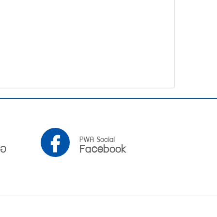
PWA
PWA Social
ือ
Facebook
Facebook