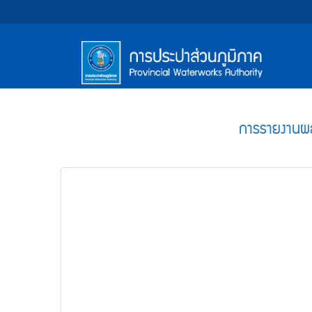
หน้า
Accessibility
Top
ข้าม
ไป
Menu
แรก
ตรา
ตรา
ยัง
เนื้อหา
(การ
สัญลักษณ์
สัญลักษณ์
(Skip
และ
และ
ประปา
Main
to
content)
ค่า
ค่า
Menu
ส่วน
ข้าม
การรายงานผล
นิยม
นิยม
ไป
ภูมิภาค)
ยัง
การ
การ
เมนู
ประปา
ประปา
(Skip
to
ส่วน
ส่วน
menu)
ภูมิภาค
ภูมิภาค
หน้า
ค้นหา
ข้อมูล
ใน
เว็บไซต์
(Search)