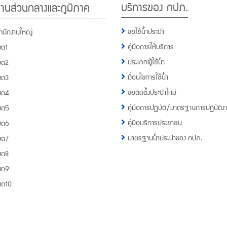
บริการของ กปภ.
านส่วนกลางและภูมิภาค
กปภ.
1662
ขอใช้น้ำประปา
ำนักงานใหญ่
คู่มือการให้บริการ
ขต1
ประเภทผู้ใช้น้ำ
ขต2
เงื่อนไขการใช้น้ำ
ขต3
ขอติดตั้งประปาใหม่
ขต4
คู่มือการปฏิบัติ/มาตรฐานการปฏิบัติง
ขต5
คู่มือบริการประชาชน
ขต6
มาตรฐานน้ำประปาของ กปภ.
ขต7
ขต8
ขต9
ขต10