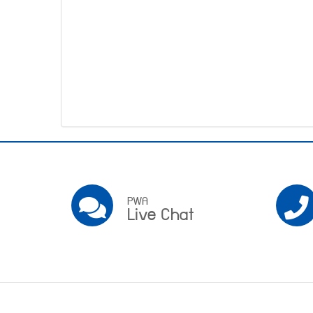
โทรศัพท์,โทรสาร,อีเมล์
หน้า
คำถาม
ยอด
ฮิต
Pwa
Social
PWA
PWA
Live Chat
Live
Chat
Footer