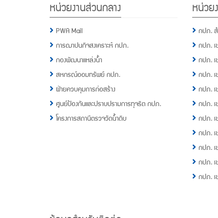
หน่วยงานส่วนกลาง
หน่วยง
Menu
PWA Mail
กปภ. ส
การฌาปนกิจสงเคราะห์ กปภ.
กปภ. เ
กองพัฒนาแหล่งน้ำ
กปภ. เ
สหกรณ์ออมทรัพย์ กปภ.
กปภ. เ
ฝ่ายควบคุมการก่อสร้าง
กปภ. เ
ศูนย์ป้องกันและปราบปรามการทุจริต กปภ.
กปภ. เ
โครงการสถานีตรวจวัดน้ำดิบ
กปภ. เ
กปภ. เ
กปภ. เ
กปภ. เ
กปภ. เ