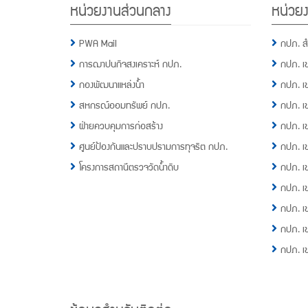
หน่วยงานส่วนกลาง
หน่วยง
Menu
PWA Mail
กปภ. ส
การฌาปนกิจสงเคราะห์ กปภ.
กปภ. เ
กองพัฒนาแหล่งน้ำ
กปภ. เ
สหกรณ์ออมทรัพย์ กปภ.
กปภ. เ
ฝ่ายควบคุมการก่อสร้าง
กปภ. เ
ศูนย์ป้องกันและปราบปรามการทุจริต กปภ.
กปภ. เ
โครงการสถานีตรวจวัดน้ำดิบ
กปภ. เ
กปภ. เ
กปภ. เ
กปภ. เ
กปภ. เ