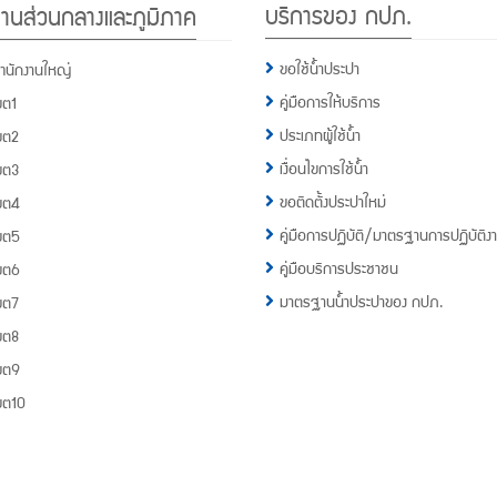
บริการของ กปภ.
านส่วนกลางและภูมิภาค
กปภ.
1662
ขอใช้น้ำประปา
ำนักงานใหญ่
คู่มือการให้บริการ
ขต1
ประเภทผู้ใช้น้ำ
ขต2
เงื่อนไขการใช้น้ำ
ขต3
ขอติดตั้งประปาใหม่
ขต4
คู่มือการปฏิบัติ/มาตรฐานการปฏิบัติง
ขต5
คู่มือบริการประชาชน
ขต6
มาตรฐานน้ำประปาของ กปภ.
ขต7
ขต8
ขต9
ขต10