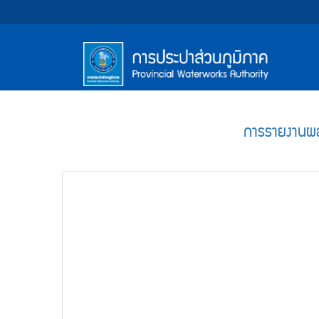
หน้า
Accessibility
Top
ข้าม
ไป
Menu
แรก
ตรา
ตรา
ยัง
เนื้อหา
(การ
สัญลักษณ์
สัญลักษณ์
(Skip
และ
และ
ประปา
Main
to
content)
ค่า
ค่า
Menu
ส่วน
ข้าม
การรายงานผล
นิยม
นิยม
ไป
ภูมิภาค)
ยัง
การ
การ
เมนู
ประปา
ประปา
(Skip
to
ส่วน
ส่วน
menu)
ภูมิภาค
ภูมิภาค
หน้า
ค้นหา
ข้อมูล
ใน
เว็บไซต์
(Search)