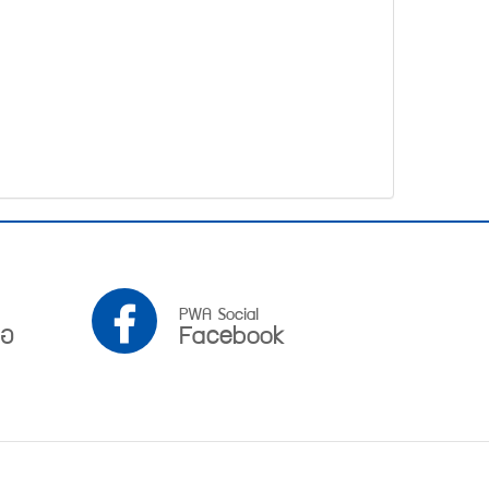
PWA
PWA Social
ือ
Facebook
Facebook