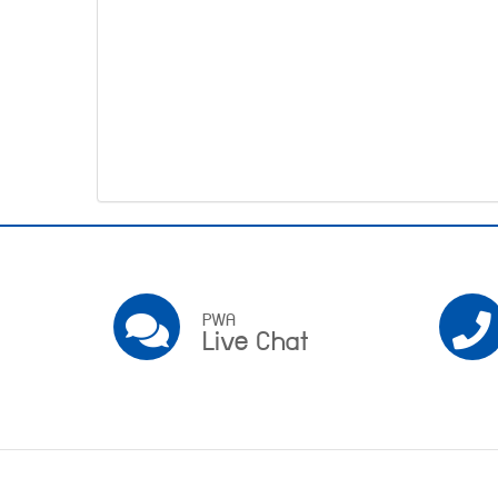
โทรศัพท์,โทรสาร,อีเมล์
หน้า
คำถาม
ยอด
ฮิต
Pwa
Social
PWA
PWA
Live Chat
Live
Chat
Footer