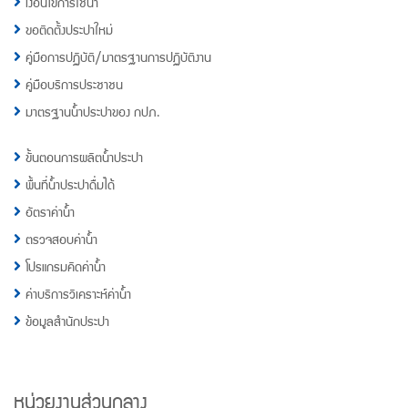
เงื่อนไขการใช้น้ำ
ขอติดตั้งประปาใหม่
คู่มือการปฏิบัติ/มาตรฐานการปฏิบัติงาน
คู่มือบริการประชาชน
มาตรฐานน้ำประปาของ กปภ.
ขั้นตอนการผลิตน้ำประปา
พื้นที่น้ำประปาดื่มได้
อัตราค่าน้ำ
ตรวจสอบค่าน้ำ
โปรแกรมคิดค่าน้ำ
ค่าบริการวิเคราะห์ค่าน้ำ
ข้อมูลสำนักประปา
หน่วยงานส่วนกลาง