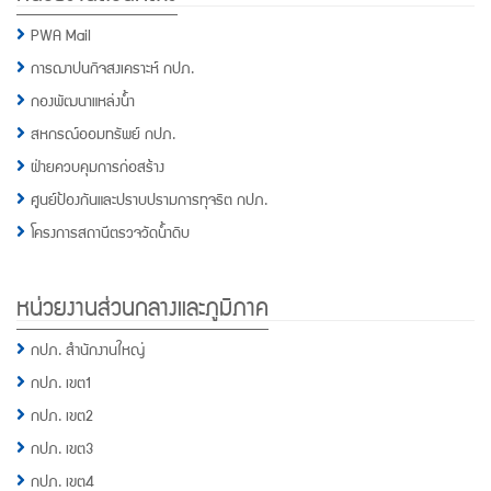
PWA Mail
การฌาปนกิจสงเคราะห์ กปภ.
กองพัฒนาแหล่งน้ำ
สหกรณ์ออมทรัพย์ กปภ.
ฝ่ายควบคุมการก่อสร้าง
ศูนย์ป้องกันและปราบปรามการทุจริต กปภ.
โครงการสถานีตรวจวัดน้ำดิบ
หน่วยงานส่วนกลางและภูมิภาค
กปภ. สำนักงานใหญ่
กปภ. เขต1
กปภ. เขต2
กปภ. เขต3
กปภ. เขต4