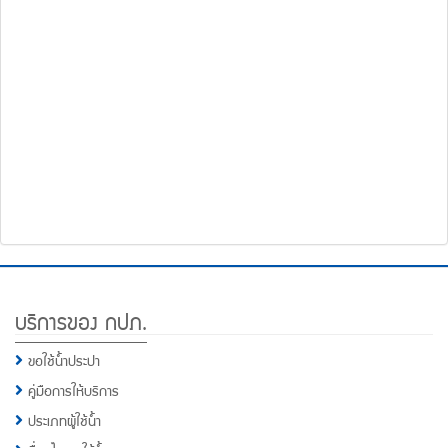
โทรศัพท์,โทรสาร,อีเมล์
หน้า
คำถาม
ยอด
ฮิต
Footer
บริการของ กปภ.
Menu
ขอใช้น้ำประปา
คู่มือการให้บริการ
ประเภทผู้ใช้น้ำ