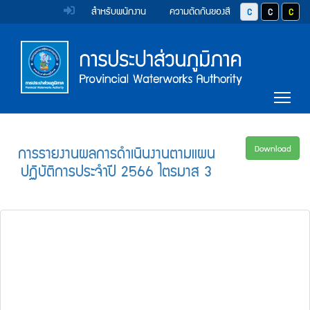
หน้า
Accessibility
Top
ข้าม
สำหรับพนักงาน
ความตัดกันของสี
ปุ่มปรับสีตัวอักษร 
ปุ่มปรับสีตั
ปุ่มป
ไป
Menu
แรก
ตรา
ตรา
ยัง
เนื้อหา
(การ
สัญลักษณ์
สัญลักษณ์
(Skip
และ
และ
ประปา
Main
to
Tog
content)
ค่า
ค่า
Menu
ส่วน
ข้าม
นิยม
นิยม
ไป
ภูมิภาค)
ยัง
การ
การ
การรายงานผลการดำเนินงานตามแผน
Download
เมนู
ปฏิบัติการประจำปี 2566 ไตรมาส 3
ประปา
ประปา
(Skip
to
ส่วน
ส่วน
menu)
ภูมิภาค
ภูมิภาค
หน้า
ค้นหา
ข้อมูล
ใน
เว็บไซต์
(Search)