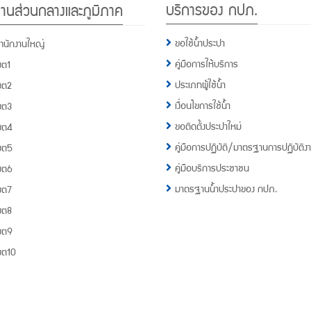
บริการของ กปภ.
านส่วนกลางและภูมิภาค
กปภ.
1662
ขอใช้น้ำประปา
ำนักงานใหญ่
คู่มือการให้บริการ
ขต1
ประเภทผู้ใช้น้ำ
ขต2
เงื่อนไขการใช้น้ำ
ขต3
ขอติดตั้งประปาใหม่
ขต4
คู่มือการปฏิบัติ/มาตรฐานการปฏิบัติง
ขต5
คู่มือบริการประชาชน
ขต6
มาตรฐานน้ำประปาของ กปภ.
ขต7
ขต8
ขต9
ขต10