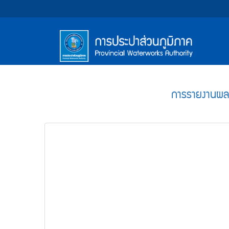
หน้า
Accessibility
Top
ข้าม
ไป
Menu
แรก
ตรา
ตรา
ยัง
เนื้อหา
(การ
สัญลักษณ์
สัญลักษณ์
(Skip
และ
และ
ประปา
Main
to
content)
ค่า
ค่า
Menu
ส่วน
ข้าม
การรายงานผลกา
นิยม
นิยม
ไป
ภูมิภาค)
ยัง
การ
การ
เมนู
ประปา
ประปา
(Skip
to
ส่วน
ส่วน
menu)
ภูมิภาค
ภูมิภาค
หน้า
ค้นหา
ข้อมูล
ใน
เว็บไซต์
(Search)