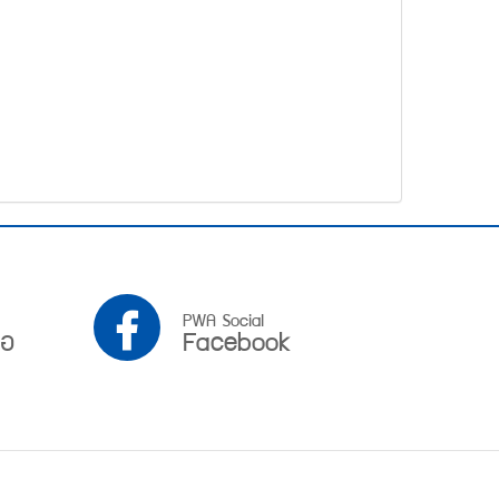
PWA
PWA Social
ือ
Facebook
Facebook