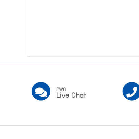
โทรศัพท์,โทรสาร,อีเมล์
หน้า
คำถาม
ยอด
ฮิต
Pwa
Social
PWA
PWA
Live Chat
Live
Chat
Footer