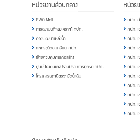
หน่วยงานส่วนกลาง
หน่วยง
Menu
PWA Mail
กปภ. ส
การฌาปนกิจสงเคราะห์ กปภ.
กปภ. เ
กองพัฒนาแหล่งน้ำ
กปภ. เ
สหกรณ์ออมทรัพย์ กปภ.
กปภ. เ
ฝ่ายควบคุมการก่อสร้าง
กปภ. เ
ศูนย์ป้องกันและปราบปรามการทุจริต กปภ.
กปภ. เ
โครงการสถานีตรวจวัดน้ำดิบ
กปภ. เ
กปภ. เ
กปภ. เ
กปภ. เ
กปภ. เ