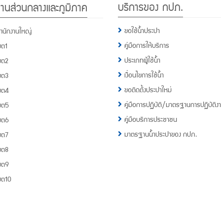
บริการของ กปภ.
านส่วนกลางและภูมิภาค
กปภ.
1662
ขอใช้น้ำประปา
ำนักงานใหญ่
คู่มือการให้บริการ
ขต1
ประเภทผู้ใช้น้ำ
ขต2
เงื่อนไขการใช้น้ำ
ขต3
ขอติดตั้งประปาใหม่
ขต4
คู่มือการปฏิบัติ/มาตรฐานการปฏิบัติง
ขต5
คู่มือบริการประชาชน
ขต6
มาตรฐานน้ำประปาของ กปภ.
ขต7
ขต8
ขต9
ขต10