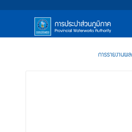
หน้า
Accessibility
Top
ข้าม
ไป
Menu
แรก
ตรา
ตรา
ยัง
เนื้อหา
(การ
สัญลักษณ์
สัญลักษณ์
(Skip
และ
และ
ประปา
Main
to
content)
ค่า
ค่า
Menu
ส่วน
ข้าม
การรายงานผลกา
นิยม
นิยม
ไป
ภูมิภาค)
ยัง
การ
การ
เมนู
ประปา
ประปา
(Skip
to
ส่วน
ส่วน
menu)
ภูมิภาค
ภูมิภาค
หน้า
ค้นหา
ข้อมูล
ใน
เว็บไซต์
(Search)