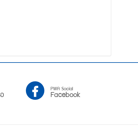
PWA
PWA Social
ือ
Facebook
Facebook