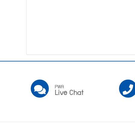
โทรศัพท์,โทรสาร,อีเมล์
หน้า
คำถาม
ยอด
ฮิต
Pwa
Social
PWA
PWA
Live Chat
Live
Chat
Footer