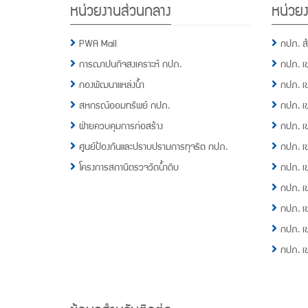
หน่วยงานส่วนกลาง
หน่วยง
Menu
PWA Mail
กปภ. ส
การฌาปนกิจสงเคราะห์ กปภ.
กปภ. เ
กองพัฒนาแหล่งน้ำ
กปภ. เ
สหกรณ์ออมทรัพย์ กปภ.
กปภ. เ
ฝ่ายควบคุมการก่อสร้าง
กปภ. เ
ศูนย์ป้องกันและปราบปรามการทุจริต กปภ.
กปภ. เ
โครงการสถานีตรวจวัดน้ำดิบ
กปภ. เ
กปภ. เ
กปภ. เ
กปภ. เ
กปภ. เ