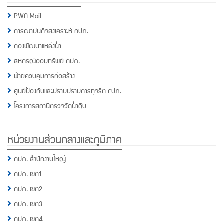
PWA Mail
การฌาปนกิจสงเคราะห์ กปภ.
กองพัฒนาแหล่งน้ำ
สหกรณ์ออมทรัพย์ กปภ.
ฝ่ายควบคุมการก่อสร้าง
ศูนย์ป้องกันและปราบปรามการทุจริต กปภ.
โครงการสถานีตรวจวัดน้ำดิบ
หน่วยงานส่วนกลางและภูมิภาค
กปภ. สำนักงานใหญ่
กปภ. เขต1
กปภ. เขต2
กปภ. เขต3
กปภ. เขต4