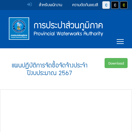
หน้า
Accessibility
Top
ข้าม
สำหรับพนักงาน
ความตัดกันของสี
ปุ่มปรับสีตัวอักษร 
ปุ่มปรับสีตั
ปุ่มป
ไป
Menu
แรก
ตรา
ตรา
ยัง
เนื้อหา
(การ
สัญลักษณ์
สัญลักษณ์
(Skip
และ
และ
ประปา
Main
to
Tog
content)
ค่า
ค่า
Menu
ส่วน
ข้าม
นิยม
นิยม
ไป
ภูมิภาค)
ยัง
การ
การ
แผนปฏิบัติการจัดซื้อจัดจ้างประจำ
Download
เมนู
ปีงบประมาณ 2567
ประปา
ประปา
(Skip
to
ส่วน
ส่วน
menu)
ภูมิภาค
ภูมิภาค
หน้า
ค้นหา
ข้อมูล
ใน
เว็บไซต์
(Search)