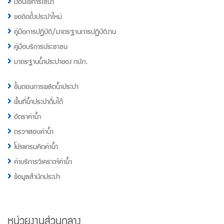
เงื่อนไขการใช้น้ำ
ขอติดตั้งประปาใหม่
คู่มือการปฏิบัติ/มาตรฐานการปฏิบัติงาน
คู่มือบริการประชาชน
มาตรฐานน้ำประปาของ กปภ.
ขั้นตอนการผลิตน้ำประปา
พื้นที่น้ำประปาดื่มได้
อัตราค่าน้ำ
ตรวจสอบค่าน้ำ
โปรแกรมคิดค่าน้ำ
ค่าบริการวิเคราะห์ค่าน้ำ
ข้อมูลสำนักประปา
หน่วยงานส่วนกลาง