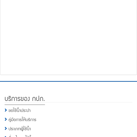
โทรศัพท์,โทรสาร,อีเมล์
หน้า
คำถาม
ยอด
ฮิต
Footer
บริการของ กปภ.
Menu
ขอใช้น้ำประปา
คู่มือการให้บริการ
ประเภทผู้ใช้น้ำ