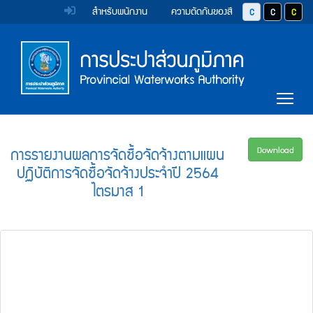
หน้า
Accessibility
Top
ข้าม
สำหรับพนักงาน
ความตัดกันของสี
ปุ่มปรับสีตัวอักษร 
ปุ่มปรับสีตั
ปุ่มป
ไป
Menu
แรก
ตรา
ตรา
ยัง
เนื้อหา
(การ
สัญลักษณ์
สัญลักษณ์
(Skip
และ
และ
ประปา
Main
to
Tog
content)
ค่า
ค่า
Menu
ส่วน
ข้าม
นิยม
นิยม
ไป
ภูมิภาค)
ยัง
การ
การ
การรายงานผลการจัดซื้อจัดจ้างตามแผน
Download
เมนู
ปฏิบัติการจัดซื้อจัดจ้างประจำปี 2564
ประปา
ประปา
(Skip
ไตรมาส 1
to
ส่วน
ส่วน
menu)
ภูมิภาค
ภูมิภาค
หน้า
ค้นหา
ข้อมูล
ใน
เว็บไซต์
(Search)