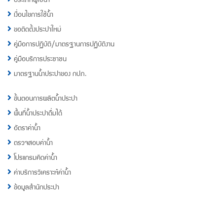
เงื่อนไขการใช้น้ำ
ขอติดตั้งประปาใหม่
คู่มือการปฏิบัติ/มาตรฐานการปฏิบัติงาน
คู่มือบริการประชาชน
มาตรฐานน้ำประปาของ กปภ.
ขั้นตอนการผลิตน้ำประปา
พื้นที่น้ำประปาดื่มได้
อัตราค่าน้ำ
ตรวจสอบค่าน้ำ
โปรแกรมคิดค่าน้ำ
ค่าบริการวิเคราะห์ค่าน้ำ
ข้อมูลสำนักประปา