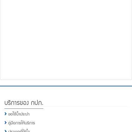
โทรศัพท์,โทรสาร,อีเมล์
หน้า
คำถาม
ยอด
ฮิต
Footer
บริการของ กปภ.
Menu
ขอใช้น้ำประปา
คู่มือการให้บริการ
ประเภทผู้ใช้น้ำ