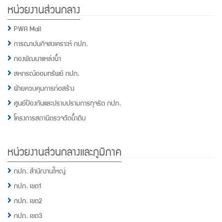
หน่วยงานส่วนกลาง
PWA Mail
การฌาปนกิจสงเคราะห์ กปภ.
กองพัฒนาแหล่งน้ำ
สหกรณ์ออมทรัพย์ กปภ.
ฝ่ายควบคุมการก่อสร้าง
ศูนย์ป้องกันและปราบปรามการทุจริต กปภ.
โครงการสถานีตรวจวัดน้ำดิบ
หน่วยงานส่วนกลางและภูมิภาค
กปภ. สำนักงานใหญ่
กปภ. เขต1
กปภ. เขต2
กปภ. เขต3