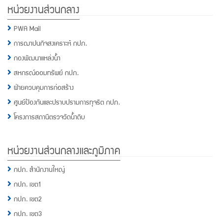
หน่วยงานส่วนกลาง
PWA Mail
การฌาปนกิจสงเคราะห์ กปภ.
กองพัฒนาแหล่งน้ำ
สหกรณ์ออมทรัพย์ กปภ.
ฝ่ายควบคุมการก่อสร้าง
ศูนย์ป้องกันและปราบปรามการทุจริต กปภ.
โครงการสถานีตรวจวัดน้ำดิบ
หน่วยงานส่วนกลางและภูมิภาค
กปภ. สำนักงานใหญ่
กปภ. เขต1
กปภ. เขต2
กปภ. เขต3