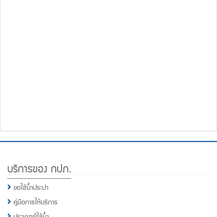
โทรศัพท์,โทรสาร,อีเมล์
หน้า
คำถาม
ยอด
ฮิต
Footer
บริการของ กปภ.
Menu
ขอใช้น้ำประปา
คู่มือการให้บริการ
ประเภทผู้ใช้น้ำ