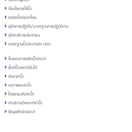
เงื่อนไขการใช้น้ำ
ขอติดตั้งประปาใหม่
คู่มือการปฏิบัติ/มาตรฐานการปฏิบัติงาน
คู่มือบริการประชาชน
มาตรฐานน้ำประปาของ กปภ.
ขั้นตอนการผลิตน้ำประปา
พื้นที่น้ำประปาดื่มได้
อัตราค่าน้ำ
ตรวจสอบค่าน้ำ
โปรแกรมคิดค่าน้ำ
ค่าบริการวิเคราะห์ค่าน้ำ
ข้อมูลสำนักประปา