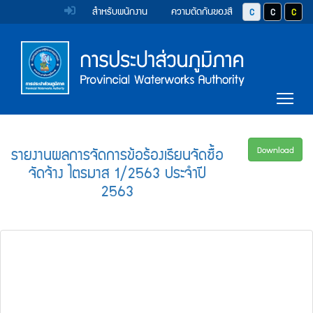
หน้า
Accessibility
Top
ข้าม
สำหรับพนักงาน
ความตัดกันของสี
ปุ่มปรับสีตัวอักษร 
ปุ่มปรับสีตั
ปุ่มป
ไป
Menu
แรก
ตรา
ตรา
ยัง
เนื้อหา
(การ
สัญลักษณ์
สัญลักษณ์
(Skip
และ
และ
ประปา
Main
to
Tog
content)
ค่า
ค่า
Menu
ส่วน
ข้าม
นิยม
นิยม
ไป
ภูมิภาค)
ยัง
การ
การ
รายงานผลการจัดการข้อร้องเรียนจัดซื้อ
Download
เมนู
จัดจ้าง ไตรมาส 1/2563 ประจำปี
ประปา
ประปา
(Skip
2563
to
ส่วน
ส่วน
menu)
ภูมิภาค
ภูมิภาค
หน้า
ค้นหา
ข้อมูล
ใน
เว็บไซต์
(Search)