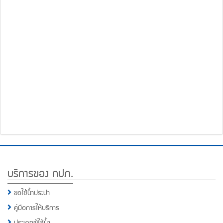
โทรศัพท์,โทรสาร,อีเมล์
หน้า
คำถาม
ยอด
ฮิต
Footer
บริการของ กปภ.
Menu
ขอใช้น้ำประปา
คู่มือการให้บริการ
ประเภทผู้ใช้น้ำ