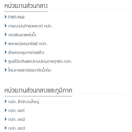
หน่วยงานส่วนกลาง
PWA Mail
การฌาปนกิจสงเคราะห์ กปภ.
กองพัฒนาแหล่งน้ำ
สหกรณ์ออมทรัพย์ กปภ.
ฝ่ายควบคุมการก่อสร้าง
ศูนย์ป้องกันและปราบปรามการทุจริต กปภ.
โครงการสถานีตรวจวัดน้ำดิบ
หน่วยงานส่วนกลางและภูมิภาค
กปภ. สำนักงานใหญ่
กปภ. เขต1
กปภ. เขต2
กปภ. เขต3