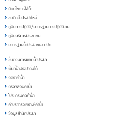
เงื่อนไขการใช้น้ำ
ขอติดตั้งประปาใหม่
คู่มือการปฏิบัติ/มาตรฐานการปฏิบัติงาน
คู่มือบริการประชาชน
มาตรฐานน้ำประปาของ กปภ.
ขั้นตอนการผลิตน้ำประปา
พื้นที่น้ำประปาดื่มได้
อัตราค่าน้ำ
ตรวจสอบค่าน้ำ
โปรแกรมคิดค่าน้ำ
ค่าบริการวิเคราะห์ค่าน้ำ
ข้อมูลสำนักประปา