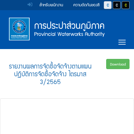
หน้า
Accessibility
Top
ข้าม
สำหรับพนักงาน
ความตัดกันของสี
ปุ่มปรับสีตัวอักษร 
ปุ่มปรับสีตั
ปุ่มป
ไป
Menu
แรก
ตรา
ตรา
ยัง
เนื้อหา
(การ
สัญลักษณ์
สัญลักษณ์
(Skip
และ
และ
ประปา
Main
to
Tog
content)
ค่า
ค่า
Menu
ส่วน
ข้าม
นิยม
นิยม
ไป
ภูมิภาค)
ยัง
การ
การ
รายงานผลการจัดซื้อจัดจ้างตามแผน
Download
เมนู
ปฏิบัติการจัดซื้อจัดจ้าง ไตรมาส
ประปา
ประปา
(Skip
3/2565
to
ส่วน
ส่วน
menu)
ภูมิภาค
ภูมิภาค
หน้า
ค้นหา
ข้อมูล
ใน
เว็บไซต์
(Search)