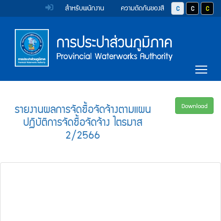
หน้า
Accessibility
Top
ข้าม
สำหรับพนักงาน
ความตัดกันของสี
ปุ่มปรับสีตัวอักษร 
ปุ่มปรับสีตั
ปุ่มป
ไป
Menu
แรก
ตรา
ตรา
ยัง
เนื้อหา
(การ
สัญลักษณ์
สัญลักษณ์
(Skip
และ
และ
ประปา
Main
to
Tog
content)
ค่า
ค่า
Menu
ส่วน
ข้าม
นิยม
นิยม
ไป
ภูมิภาค)
ยัง
การ
การ
รายงานผลการจัดซื้อจัดจ้างตามแผน
Download
เมนู
ปฏิบัติการจัดซื้อจัดจ้าง ไตรมาส
ประปา
ประปา
(Skip
2/2566
to
ส่วน
ส่วน
menu)
ภูมิภาค
ภูมิภาค
หน้า
ค้นหา
ข้อมูล
ใน
เว็บไซต์
(Search)