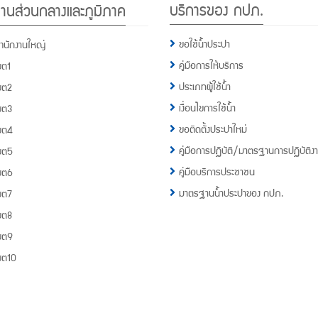
บริการของ กปภ.
านส่วนกลางและภูมิภาค
กปภ.
1662
ขอใช้น้ำประปา
ำนักงานใหญ่
คู่มือการให้บริการ
ขต1
ประเภทผู้ใช้น้ำ
ขต2
เงื่อนไขการใช้น้ำ
ขต3
ขอติดตั้งประปาใหม่
ขต4
คู่มือการปฏิบัติ/มาตรฐานการปฏิบัติง
ขต5
คู่มือบริการประชาชน
ขต6
มาตรฐานน้ำประปาของ กปภ.
ขต7
ขต8
ขต9
ขต10