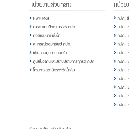
หน่วยงานส่วนกลาง
หน่วยง
Menu
PWA Mail
กปภ. ส
การฌาปนกิจสงเคราะห์ กปภ.
กปภ. เ
กองพัฒนาแหล่งน้ำ
กปภ. เ
สหกรณ์ออมทรัพย์ กปภ.
กปภ. เ
ฝ่ายควบคุมการก่อสร้าง
กปภ. เ
ศูนย์ป้องกันและปราบปรามการทุจริต กปภ.
กปภ. เ
โครงการสถานีตรวจวัดน้ำดิบ
กปภ. เ
กปภ. เ
กปภ. เ
กปภ. เ
กปภ. เ