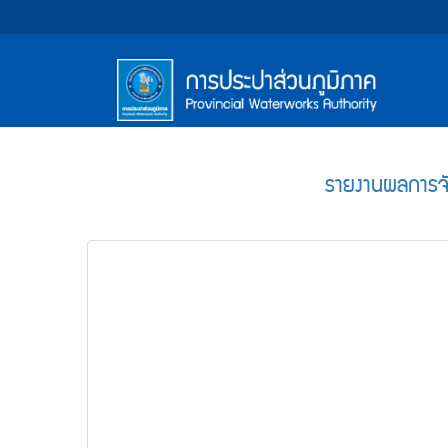
หน้า
Accessibility
Top
ข้าม
ไป
Menu
แรก
ตรา
ตรา
ยัง
เนื้อหา
(การ
สัญลักษณ์
สัญลักษณ์
(Skip
และ
และ
ประปา
Main
to
content)
ค่า
ค่า
Menu
ส่วน
ข้าม
รายงานผลการจัด
นิยม
นิยม
ไป
ภูมิภาค)
ยัง
การ
การ
เมนู
ประปา
ประปา
(Skip
to
ส่วน
ส่วน
menu)
ภูมิภาค
ภูมิภาค
หน้า
ค้นหา
ข้อมูล
ใน
เว็บไซต์
(Search)