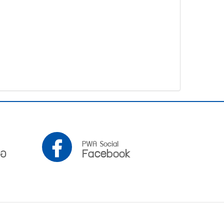
PWA
PWA Social
ือ
Facebook
Facebook