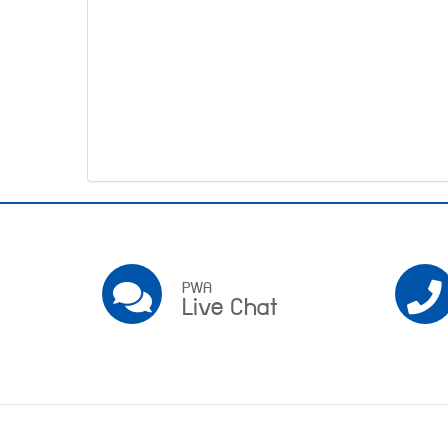
โทรศัพท์,โทรสาร,อีเมล์
หน้า
คำถาม
ยอด
ฮิต
Pwa
Social
PWA
PWA
Live Chat
Live
Chat
Footer