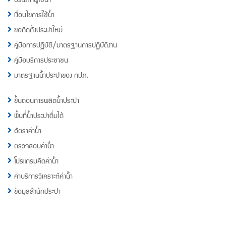
เงื่อนไขการใช้น้ำ
ขอติดตั้งประปาใหม่
คู่มือการปฏิบัติ/มาตรฐานการปฏิบัติงาน
คู่มือบริการประชาชน
มาตรฐานน้ำประปาของ กปภ.
ขั้นตอนการผลิตน้ำประปา
พื้นที่น้ำประปาดื่มได้
อัตราค่าน้ำ
ตรวจสอบค่าน้ำ
โปรแกรมคิดค่าน้ำ
ค่าบริการวิเคราะห์ค่าน้ำ
ข้อมูลสำนักประปา