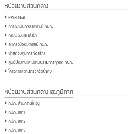
หน่วยงานส่วนกลาง
PWA Mail
การฌาปนกิจสงเคราะห์ กปภ.
กองพัฒนาแหล่งน้ำ
สหกรณ์ออมทรัพย์ กปภ.
ฝ่ายควบคุมการก่อสร้าง
ศูนย์ป้องกันและปราบปรามการทุจริต กปภ.
โครงการสถานีตรวจวัดน้ำดิบ
หน่วยงานส่วนกลางและภูมิภาค
กปภ. สำนักงานใหญ่
กปภ. เขต1
กปภ. เขต2
กปภ. เขต3