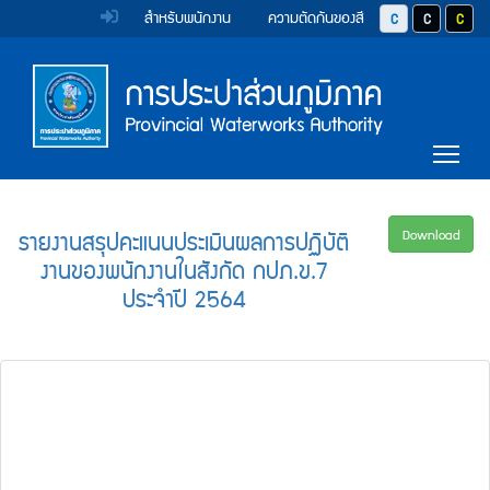
หน้า
Accessibility
Top
ข้าม
สำหรับพนักงาน
ความตัดกันของสี
ปุ่มปรับสีตัวอักษร 
ปุ่มปรับสีตั
ปุ่มป
ไป
Menu
แรก
ตรา
ตรา
ยัง
เนื้อหา
(การ
สัญลักษณ์
สัญลักษณ์
(Skip
และ
และ
ประปา
Main
to
Tog
content)
ค่า
ค่า
Menu
ส่วน
ข้าม
นิยม
นิยม
ไป
ภูมิภาค)
ยัง
การ
การ
รายงานสรุปคะแนนประเมินผลการปฏิบัติ
Download
เมนู
งานของพนักงานในสังกัด กปภ.ข.7
ประปา
ประปา
(Skip
ประจำปี 2564
to
ส่วน
ส่วน
menu)
ภูมิภาค
ภูมิภาค
หน้า
ค้นหา
ข้อมูล
ใน
เว็บไซต์
(Search)