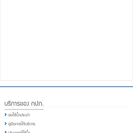
โทรศัพท์,โทรสาร,อีเมล์
หน้า
คำถาม
ยอด
ฮิต
Footer
บริการของ กปภ.
Menu
ขอใช้น้ำประปา
คู่มือการให้บริการ
ประเภทผู้ใช้น้ำ