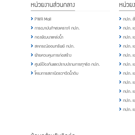
หน่วยงานส่วนกลาง
หน่วยง
Menu
PWA Mail
กปภ. ส
การฌาปนกิจสงเคราะห์ กปภ.
กปภ. เ
กองพัฒนาแหล่งน้ำ
กปภ. เ
สหกรณ์ออมทรัพย์ กปภ.
กปภ. เ
ฝ่ายควบคุมการก่อสร้าง
กปภ. เ
ศูนย์ป้องกันและปราบปรามการทุจริต กปภ.
กปภ. เ
โครงการสถานีตรวจวัดน้ำดิบ
กปภ. เ
กปภ. เ
กปภ. เ
กปภ. เ
กปภ. เ