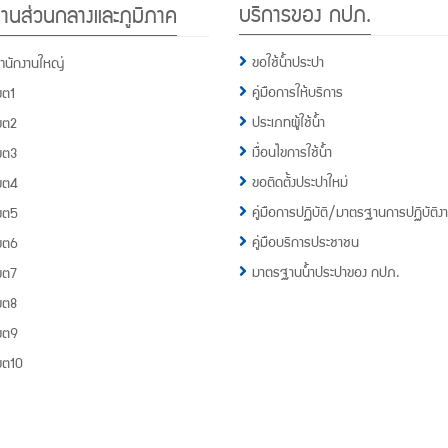
บริการของ กปภ.
านส่วนกลางและภูมิภาค
กปภ.
1662
ขอใช้น้ำประปา
ำนักงานใหญ่
คู่มือการให้บริการ
ขต1
ประเภทผู้ใช้น้ำ
ขต2
เงื่อนไขการใช้น้ำ
ขต3
ขอติดตั้งประปาใหม่
ขต4
คู่มือการปฏิบัติ/มาตรฐานการปฏิบัติง
ขต5
คู่มือบริการประชาชน
ขต6
มาตรฐานน้ำประปาของ กปภ.
ขต7
ขต8
ขต9
ขต10