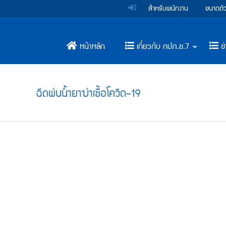
สำหรับพนักงาน
ขนาดตั
หน้าหลัก
เกี่ยวกับ กปภ.ข.7
ข่
+
ฉีดพ่นน้ำยาฆ่าเชื้อโควิด-19