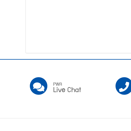
โทรศัพท์,โทรสาร,อีเมล์
หน้า
คำถาม
ยอด
ฮิต
Pwa
Social
PWA
PWA
Live Chat
Live
Chat
Footer