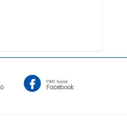
PWA
PWA Social
ือ
Facebook
Facebook