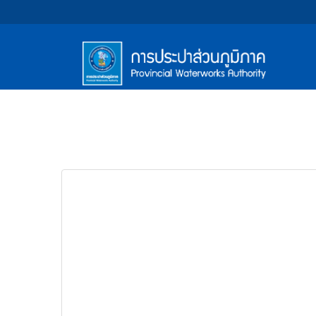
หน้า
Accessibility
Top
ข้าม
ไป
Menu
แรก
ตรา
ตรา
ยัง
เนื้อหา
(การ
สัญลักษณ์
สัญลักษณ์
(Skip
และ
และ
ประปา
Main
to
content)
ค่า
ค่า
Menu
ส่วน
ข้าม
นิยม
นิยม
ไป
ภูมิภาค)
ยัง
การ
การ
เมนู
ประปา
ประปา
(Skip
to
ส่วน
ส่วน
menu)
ภูมิภาค
ภูมิภาค
หน้า
ค้นหา
ข้อมูล
ใน
เว็บไซต์
(Search)