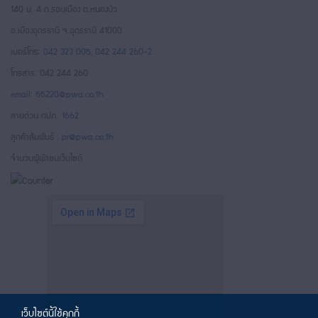
140 ม. 4 ถ.รอบเมือง ต.หนองบัว
อ.เมืองอุดรธานี จ.อุดรธานี 41000
เบอร์โทร:
042 323 005
,
042 244 260-2
โทรสาร: 042 244 260
email: 55220@pwa.co.th
สายด่วน กปภ.
1662
ลูกค้าสัมพันธ์ :
pr@pwa.co.th
จำนวนผู้เข้าชมเว็บไซต์
เว็บไซต์นี้ใช้คุกกี้