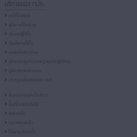
หน้า
บริการของ กปภ.
Menu
แผนผัง
เว็บไซต์
ขอใช้น้ำประปา
(Sitemap)
คู่มือการให้บริการ
ตัว
ประเภทผู้ใช้น้ำ
ช่วย
เหลือ
เงื่อนไขการใช้น้ำ
การ
ขอติดตั้งประปาใหม่
เข้า
คู่มือการปฏิบัติ/มาตรฐานการปฏิบัติงาน
ถึง
เว็บไซต์
คู่มือบริการประชาชน
หน้า
มาตรฐานน้ำประปาของ กปภ.
หลัก
หรือ
ขั้นตอนการผลิตน้ำประปา
โฮมเพจ
หน้า
พื้นที่น้ำประปาดื่มได้
แจ้ง
อัตราค่าน้ำ
เรื่อง
ร้อง
ตรวจสอบค่าน้ำ
เรียน
โปรแกรมคิดค่าน้ำ
หน้า