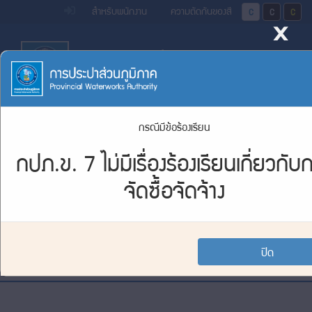
หน้า
Accessibility
Top
ข้าม
สำหรับพนักงาน
ความตัดกันของสี
ปุ่มปรับสีตัวอักษร 
ปุ่มปรับสีตั
ปุ่มป
x
ไป
Menu
แรก
ตรา
ตรา
ยัง
เนื้อหา
(การ
สัญลักษณ์
สัญลักษณ์
(Skip
และ
และ
ประปา
Main
to
Tog
content)
ค่า
ค่า
Menu
ส่วน
ข้าม
นิยม
นิยม
กรณีมีข้อร้องเรียน
ไป
ภูมิภาค)
ยัง
การ
การ
กปภ.ข. 7 ไม่มีเรื่องร้องเรียนเกี่ยวกับ
รายงานสรุปเรื่องร้องเรียนจัดซื้อจัดจ้างประจำปี 2562
เมนู
ประปา
ประปา
(Skip
จัดซื้อจัดจ้าง
to
ส่วน
ส่วน
กปภ.ข. 7 ไม่มีเรื่องร้องเรียนเกี่ยวกับการจัดซื้อจัดจ้าง
menu)
ภูมิภาค
ภูมิภาค
หน้า
ค้นหา
ปิด
ข้อมูล
ใน
เว็บไซต์
(Search)
Footer