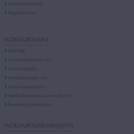
ค่าบริการวิเคราะห์ค่าน้ำ
โทรศัพท์,โทรสาร,อีเมล์
หน้า
ข้อมูลสำนักประปา
คำถาม
ยอด
ฮิต
หน่วยงานส่วนกลาง
PWA Mail
การฌาปนกิจสงเคราะห์ กปภ.
กองพัฒนาแหล่งน้ำ
สหกรณ์ออมทรัพย์ กปภ.
ฝ่ายควบคุมการก่อสร้าง
ศูนย์ป้องกันและปราบปรามการทุจริต กปภ.
โครงการสถานีตรวจวัดน้ำดิบ
หน่วยงานส่วนกลางและภูมิภาค