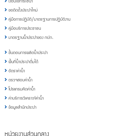
เงื่อนไขการใช้น้ำ
ขอติดตั้งประปาใหม่
คู่มือการปฏิบัติ/มาตรฐานการปฏิบัติงาน
คู่มือบริการประชาชน
มาตรฐานน้ำประปาของ กปภ.
ขั้นตอนการผลิตน้ำประปา
พื้นที่น้ำประปาดื่มได้
อัตราค่าน้ำ
ตรวจสอบค่าน้ำ
โปรแกรมคิดค่าน้ำ
ค่าบริการวิเคราะห์ค่าน้ำ
ข้อมูลสำนักประปา
หน่วยงานส่วนกลาง