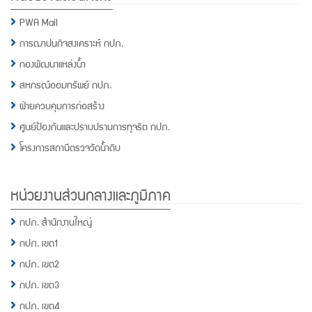
PWA Mail
การฌาปนกิจสงเคราะห์ กปภ.
กองพัฒนาแหล่งน้ำ
สหกรณ์ออมทรัพย์ กปภ.
ฝ่ายควบคุมการก่อสร้าง
ศูนย์ป้องกันและปราบปรามการทุจริต กปภ.
โครงการสถานีตรวจวัดน้ำดิบ
หน่วยงานส่วนกลางและภูมิภาค
กปภ. สำนักงานใหญ่
กปภ. เขต1
กปภ. เขต2
กปภ. เขต3
กปภ. เขต4