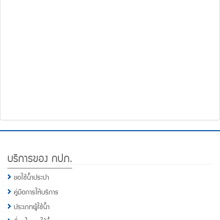
โทรศัพท์,โทรสาร,อีเมล์
หน้า
คำถาม
ยอด
ฮิต
Footer
บริการของ กปภ.
Menu
ขอใช้น้ำประปา
คู่มือการให้บริการ
ประเภทผู้ใช้น้ำ