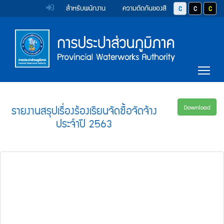
หน้า
Accessibility
Top
ข้าม
สำหรับพนักงาน
ความตัดกันของสี
ปุ่มปรับสีตัวอักษร 
ปุ่มปรับสีตั
ปุ่มป
ไป
Menu
แรก
ตรา
ตรา
ยัง
เนื้อหา
(การ
สัญลักษณ์
สัญลักษณ์
(Skip
และ
และ
ประปา
Main
to
Tog
content)
ค่า
ค่า
Menu
ส่วน
ข้าม
นิยม
นิยม
ไป
ภูมิภาค)
ยัง
การ
การ
รายงานสรุปเรื่องร้องเรียนจัดซื้อจัดจ้าง
Download
เมนู
ประจำปี 2563
ประปา
ประปา
(Skip
to
ส่วน
ส่วน
menu)
ภูมิภาค
ภูมิภาค
หน้า
ค้นหา
ข้อมูล
ใน
เว็บไซต์
(Search)