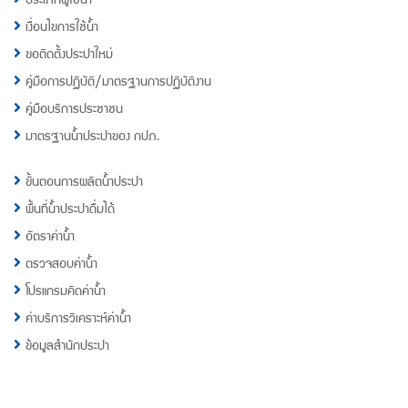
เงื่อนไขการใช้น้ำ
ขอติดตั้งประปาใหม่
คู่มือการปฏิบัติ/มาตรฐานการปฏิบัติงาน
คู่มือบริการประชาชน
มาตรฐานน้ำประปาของ กปภ.
ขั้นตอนการผลิตน้ำประปา
พื้นที่น้ำประปาดื่มได้
อัตราค่าน้ำ
ตรวจสอบค่าน้ำ
โปรแกรมคิดค่าน้ำ
ค่าบริการวิเคราะห์ค่าน้ำ
ข้อมูลสำนักประปา