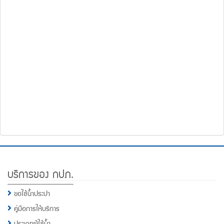
โทรศัพท์,โทรสาร,อีเมล์
หน้า
คำถาม
ยอด
ฮิต
Footer
บริการของ กปภ.
Menu
ขอใช้น้ำประปา
คู่มือการให้บริการ
ประเภทผู้ใช้น้ำ