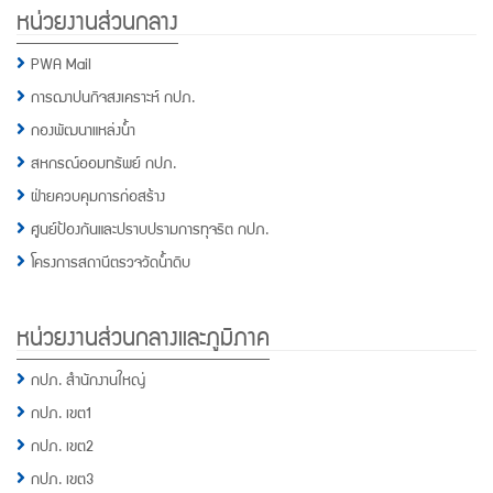
หน่วยงานส่วนกลาง
PWA Mail
การฌาปนกิจสงเคราะห์ กปภ.
กองพัฒนาแหล่งน้ำ
สหกรณ์ออมทรัพย์ กปภ.
ฝ่ายควบคุมการก่อสร้าง
ศูนย์ป้องกันและปราบปรามการทุจริต กปภ.
โครงการสถานีตรวจวัดน้ำดิบ
หน่วยงานส่วนกลางและภูมิภาค
กปภ. สำนักงานใหญ่
กปภ. เขต1
กปภ. เขต2
กปภ. เขต3