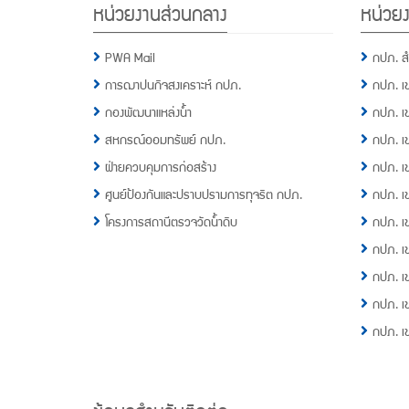
หน่วยงานส่วนกลาง
หน่วยง
Menu
PWA Mail
กปภ. ส
การฌาปนกิจสงเคราะห์ กปภ.
กปภ. เ
กองพัฒนาแหล่งน้ำ
กปภ. เ
สหกรณ์ออมทรัพย์ กปภ.
กปภ. เ
ฝ่ายควบคุมการก่อสร้าง
กปภ. เ
ศูนย์ป้องกันและปราบปรามการทุจริต กปภ.
กปภ. เ
โครงการสถานีตรวจวัดน้ำดิบ
กปภ. เ
กปภ. เ
กปภ. เ
กปภ. เ
กปภ. เ