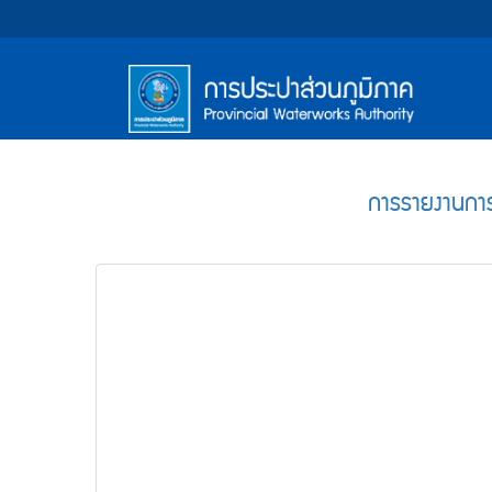
หน้า
Accessibility
Top
ข้าม
ไป
Menu
แรก
ตรา
ตรา
ยัง
เนื้อหา
(การ
สัญลักษณ์
สัญลักษณ์
(Skip
และ
และ
ประปา
Main
to
content)
ค่า
ค่า
Menu
ส่วน
ข้าม
การรายงานการ
นิยม
นิยม
ไป
ภูมิภาค)
ยัง
การ
การ
เมนู
ประปา
ประปา
(Skip
to
ส่วน
ส่วน
menu)
ภูมิภาค
ภูมิภาค
หน้า
ค้นหา
ข้อมูล
ใน
เว็บไซต์
(Search)