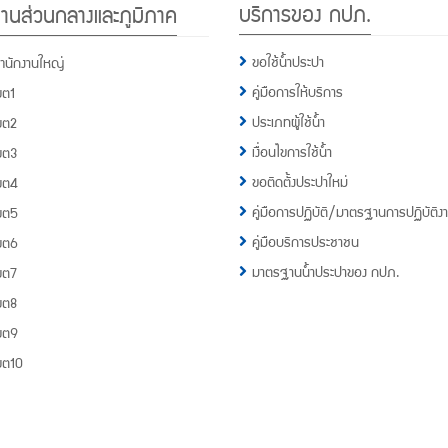
บริการของ กปภ.
านส่วนกลางและภูมิภาค
กปภ.
1662
ขอใช้น้ำประปา
ำนักงานใหญ่
คู่มือการให้บริการ
ขต1
ประเภทผู้ใช้น้ำ
ขต2
เงื่อนไขการใช้น้ำ
ขต3
ขอติดตั้งประปาใหม่
ขต4
คู่มือการปฏิบัติ/มาตรฐานการปฏิบัติง
ขต5
คู่มือบริการประชาชน
ขต6
มาตรฐานน้ำประปาของ กปภ.
ขต7
ขต8
ขต9
ขต10