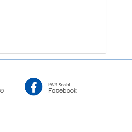
PWA
PWA Social
ือ
Facebook
Facebook