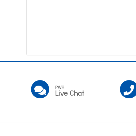
โทรศัพท์,โทรสาร,อีเมล์
หน้า
คำถาม
ยอด
ฮิต
Pwa
Social
PWA
PWA
Live Chat
Live
Chat
Footer