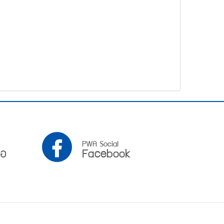
PWA
PWA Social
ือ
Facebook
Facebook