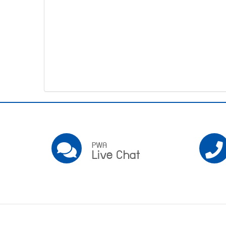
โทรศัพท์,โทรสาร,อีเมล์
หน้า
คำถาม
ยอด
ฮิต
Pwa
Social
PWA
PWA
Live Chat
Live
Chat
Footer