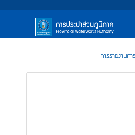
หน้า
Accessibility
Top
ข้าม
ไป
Menu
แรก
ตรา
ตรา
ยัง
เนื้อหา
(การ
สัญลักษณ์
สัญลักษณ์
(Skip
และ
และ
ประปา
Main
to
content)
ค่า
ค่า
Menu
ส่วน
ข้าม
การรายงานการ
นิยม
นิยม
ไป
ภูมิภาค)
ยัง
การ
การ
เมนู
ประปา
ประปา
(Skip
to
ส่วน
ส่วน
menu)
ภูมิภาค
ภูมิภาค
หน้า
ค้นหา
ข้อมูล
ใน
เว็บไซต์
(Search)