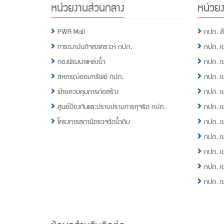
หน่วยงานส่วนกลาง
หน่วยง
Menu
PWA Mail
กปภ. ส
การฌาปนกิจสงเคราะห์ กปภ.
กปภ. เ
กองพัฒนาแหล่งน้ำ
กปภ. เ
สหกรณ์ออมทรัพย์ กปภ.
กปภ. เ
ฝ่ายควบคุมการก่อสร้าง
กปภ. เ
ศูนย์ป้องกันและปราบปรามการทุจริต กปภ.
กปภ. เ
โครงการสถานีตรวจวัดน้ำดิบ
กปภ. เ
กปภ. เ
กปภ. เ
กปภ. เ
กปภ. เ