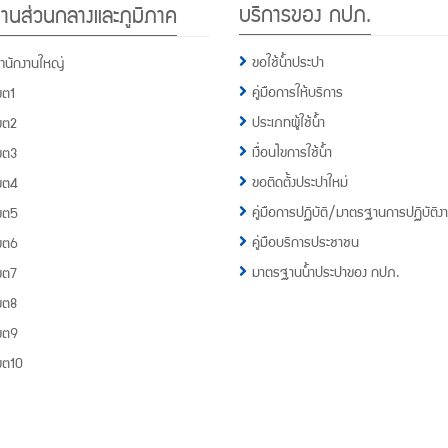
บริการของ กปภ.
านส่วนกลางและภูมิภาค
กปภ.
1662
ขอใช้น้ำประปา
ำนักงานใหญ่
คู่มือการให้บริการ
ขต1
ประเภทผู้ใช้น้ำ
ขต2
เงื่อนไขการใช้น้ำ
ขต3
ขอติดตั้งประปาใหม่
ขต4
คู่มือการปฏิบัติ/มาตรฐานการปฏิบัติง
ขต5
คู่มือบริการประชาชน
ขต6
มาตรฐานน้ำประปาของ กปภ.
ขต7
ขต8
ขต9
ขต10