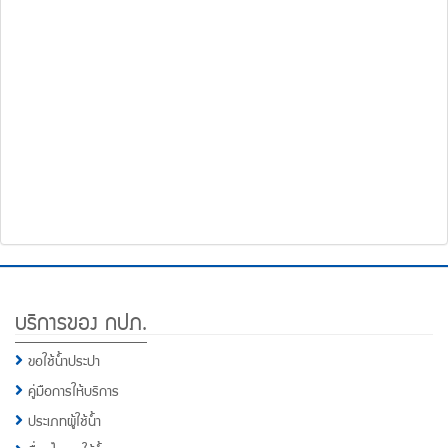
โทรศัพท์,โทรสาร,อีเมล์
หน้า
คำถาม
ยอด
ฮิต
Footer
บริการของ กปภ.
Menu
ขอใช้น้ำประปา
คู่มือการให้บริการ
ประเภทผู้ใช้น้ำ