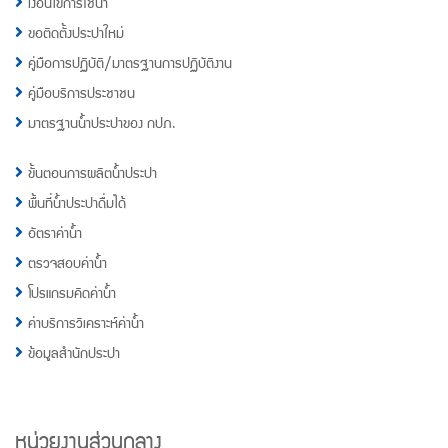
เงื่อนไขการใช้น้ำ
ขอติดตั้งประปาใหม่
คู่มือการปฏิบัติ/มาตรฐานการปฏิบัติงาน
คู่มือบริการประชาชน
มาตรฐานน้ำประปาของ กปภ.
ขั้นตอนการผลิตน้ำประปา
พื้นที่น้ำประปาดื่มได้
อัตราค่าน้ำ
ตรวจสอบค่าน้ำ
โปรแกรมคิดค่าน้ำ
ค่าบริการวิเคราะห์ค่าน้ำ
ข้อมูลสำนักประปา
หน่วยงานส่วนกลาง