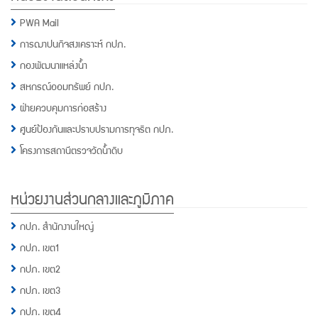
PWA Mail
การฌาปนกิจสงเคราะห์ กปภ.
กองพัฒนาแหล่งน้ำ
สหกรณ์ออมทรัพย์ กปภ.
ฝ่ายควบคุมการก่อสร้าง
ศูนย์ป้องกันและปราบปรามการทุจริต กปภ.
โครงการสถานีตรวจวัดน้ำดิบ
หน่วยงานส่วนกลางและภูมิภาค
กปภ. สำนักงานใหญ่
กปภ. เขต1
กปภ. เขต2
กปภ. เขต3
กปภ. เขต4