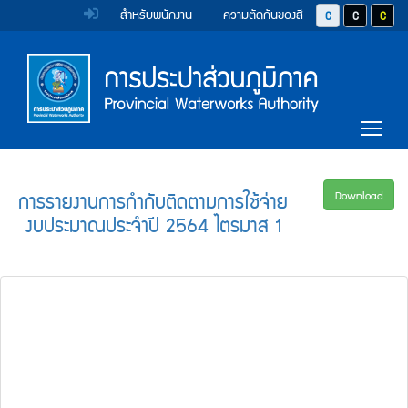
หน้า
Accessibility
Top
ข้าม
สำหรับพนักงาน
ความตัดกันของสี
ปุ่มปรับสีตัวอักษร 
ปุ่มปรับสีตั
ปุ่มป
ไป
Menu
แรก
ตรา
ตรา
ยัง
เนื้อหา
(การ
สัญลักษณ์
สัญลักษณ์
(Skip
และ
และ
ประปา
Main
to
Tog
content)
ค่า
ค่า
Menu
ส่วน
ข้าม
นิยม
นิยม
ไป
ภูมิภาค)
ยัง
การ
การ
การรายงานการกำกับติดตามการใช้จ่าย
Download
เมนู
งบประมาณประจำปี 2564 ไตรมาส 1
ประปา
ประปา
(Skip
to
ส่วน
ส่วน
menu)
ภูมิภาค
ภูมิภาค
หน้า
ค้นหา
ข้อมูล
ใน
เว็บไซต์
(Search)