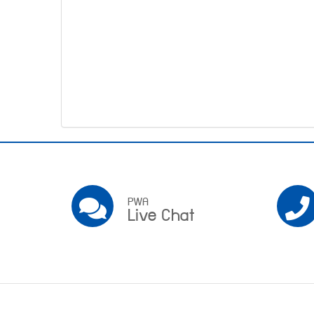
โทรศัพท์,โทรสาร,อีเมล์
หน้า
คำถาม
ยอด
ฮิต
Pwa
Social
PWA
PWA
Live Chat
Live
Chat
Footer