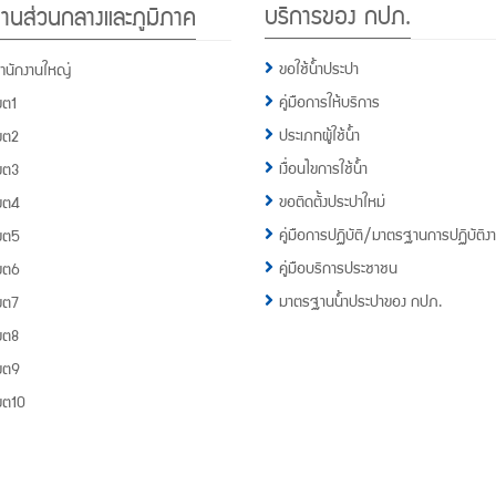
บริการของ กปภ.
านส่วนกลางและภูมิภาค
กปภ.
1662
ขอใช้น้ำประปา
ำนักงานใหญ่
คู่มือการให้บริการ
ขต1
ประเภทผู้ใช้น้ำ
ขต2
เงื่อนไขการใช้น้ำ
ขต3
ขอติดตั้งประปาใหม่
ขต4
คู่มือการปฏิบัติ/มาตรฐานการปฏิบัติง
ขต5
คู่มือบริการประชาชน
ขต6
มาตรฐานน้ำประปาของ กปภ.
ขต7
ขต8
ขต9
ขต10