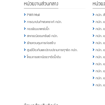
หน่วยงานส่วนกลาง
หน่วยง
Menu
PWA Mail
กปภ. ส
การฌาปนกิจสงเคราะห์ กปภ.
กปภ. เ
กองพัฒนาแหล่งน้ำ
กปภ. เ
สหกรณ์ออมทรัพย์ กปภ.
กปภ. เ
ฝ่ายควบคุมการก่อสร้าง
กปภ. เ
ศูนย์ป้องกันและปราบปรามการทุจริต กปภ.
กปภ. เ
โครงการสถานีตรวจวัดน้ำดิบ
กปภ. เ
กปภ. เ
กปภ. เ
กปภ. เ
กปภ. เ