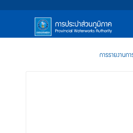
หน้า
Accessibility
Top
ข้าม
ไป
Menu
แรก
ตรา
ตรา
ยัง
เนื้อหา
(การ
สัญลักษณ์
สัญลักษณ์
(Skip
และ
และ
ประปา
Main
to
content)
ค่า
ค่า
Menu
ส่วน
ข้าม
การรายงานการ
นิยม
นิยม
ไป
ภูมิภาค)
ยัง
การ
การ
เมนู
ประปา
ประปา
(Skip
to
ส่วน
ส่วน
menu)
ภูมิภาค
ภูมิภาค
หน้า
ค้นหา
ข้อมูล
ใน
เว็บไซต์
(Search)