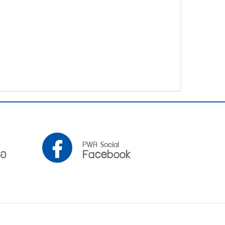
PWA
PWA Social
ือ
Facebook
Facebook