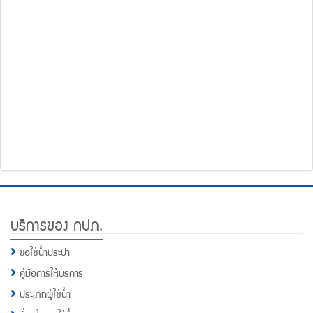
โทรศัพท์,โทรสาร,อีเมล์
หน้า
คำถาม
ยอด
ฮิต
Footer
บริการของ กปภ.
Menu
ขอใช้น้ำประปา
คู่มือการให้บริการ
ประเภทผู้ใช้น้ำ