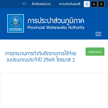
หน้า
Accessibility
Top
ข้าม
สำหรับพนักงาน
ความตัดกันของสี
ปุ่มปรับสีตัวอักษร 
ปุ่มปรับสีตั
ปุ่มป
ไป
Menu
แรก
ตรา
ตรา
ยัง
เนื้อหา
(การ
สัญลักษณ์
สัญลักษณ์
(Skip
และ
และ
ประปา
Main
to
Tog
content)
ค่า
ค่า
Menu
ส่วน
ข้าม
นิยม
นิยม
ไป
ภูมิภาค)
ยัง
การ
การ
การรายงานการกำกับติดตามการใช้จ่าย
Download
เมนู
งบประมาณประจำปี 2565 ไตรมาส 2
ประปา
ประปา
(Skip
to
ส่วน
ส่วน
menu)
ภูมิภาค
ภูมิภาค
หน้า
ค้นหา
ข้อมูล
ใน
เว็บไซต์
(Search)