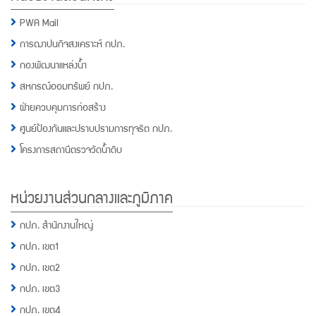
PWA Mail
การฌาปนกิจสงเคราะห์ กปภ.
กองพัฒนาแหล่งน้ำ
สหกรณ์ออมทรัพย์ กปภ.
ฝ่ายควบคุมการก่อสร้าง
ศูนย์ป้องกันและปราบปรามการทุจริต กปภ.
โครงการสถานีตรวจวัดน้ำดิบ
หน่วยงานส่วนกลางและภูมิภาค
กปภ. สำนักงานใหญ่
กปภ. เขต1
กปภ. เขต2
กปภ. เขต3
กปภ. เขต4