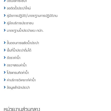
เงื่อนไขการใช้น้ำ
ขอติดตั้งประปาใหม่
คู่มือการปฏิบัติ/มาตรฐานการปฏิบัติงาน
คู่มือบริการประชาชน
มาตรฐานน้ำประปาของ กปภ.
ขั้นตอนการผลิตน้ำประปา
พื้นที่น้ำประปาดื่มได้
อัตราค่าน้ำ
ตรวจสอบค่าน้ำ
โปรแกรมคิดค่าน้ำ
ค่าบริการวิเคราะห์ค่าน้ำ
ข้อมูลสำนักประปา
หน่วยงานส่วนกลาง