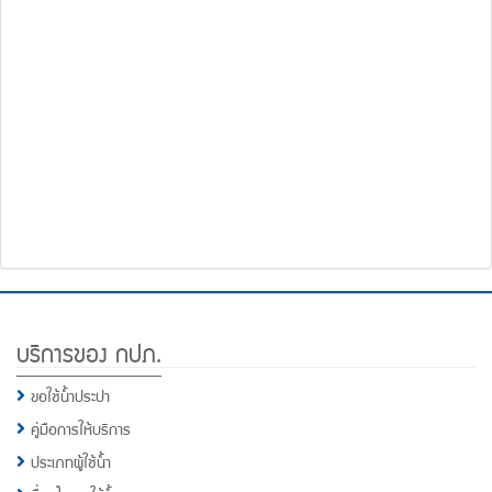
โทรศัพท์,โทรสาร,อีเมล์
หน้า
คำถาม
ยอด
ฮิต
Footer
บริการของ กปภ.
Menu
ขอใช้น้ำประปา
คู่มือการให้บริการ
ประเภทผู้ใช้น้ำ