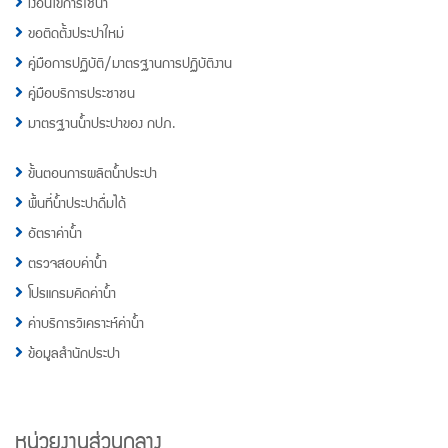
เงื่อนไขการใช้น้ำ
ขอติดตั้งประปาใหม่
คู่มือการปฏิบัติ/มาตรฐานการปฏิบัติงาน
คู่มือบริการประชาชน
มาตรฐานน้ำประปาของ กปภ.
ขั้นตอนการผลิตน้ำประปา
พื้นที่น้ำประปาดื่มได้
อัตราค่าน้ำ
ตรวจสอบค่าน้ำ
โปรแกรมคิดค่าน้ำ
ค่าบริการวิเคราะห์ค่าน้ำ
ข้อมูลสำนักประปา
หน่วยงานส่วนกลาง