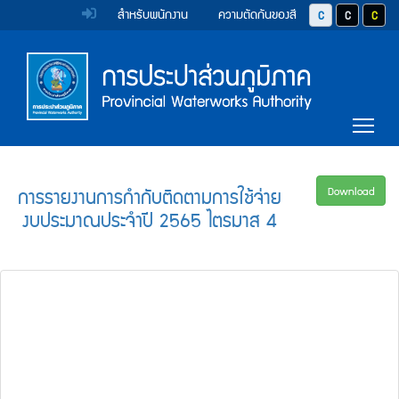
หน้า
Accessibility
Top
ข้าม
สำหรับพนักงาน
ความตัดกันของสี
ปุ่มปรับสีตัวอักษร 
ปุ่มปรับสีตั
ปุ่มป
ไป
Menu
แรก
ตรา
ตรา
ยัง
เนื้อหา
(การ
สัญลักษณ์
สัญลักษณ์
(Skip
และ
และ
ประปา
Main
to
Tog
content)
ค่า
ค่า
Menu
ส่วน
ข้าม
นิยม
นิยม
ไป
ภูมิภาค)
ยัง
การ
การ
การรายงานการกำกับติดตามการใช้จ่าย
Download
เมนู
งบประมาณประจำปี 2565 ไตรมาส 4
ประปา
ประปา
(Skip
to
ส่วน
ส่วน
menu)
ภูมิภาค
ภูมิภาค
หน้า
ค้นหา
ข้อมูล
ใน
เว็บไซต์
(Search)