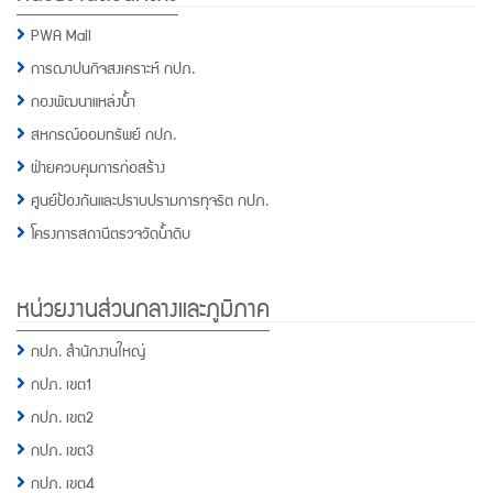
PWA Mail
การฌาปนกิจสงเคราะห์ กปภ.
กองพัฒนาแหล่งน้ำ
สหกรณ์ออมทรัพย์ กปภ.
ฝ่ายควบคุมการก่อสร้าง
ศูนย์ป้องกันและปราบปรามการทุจริต กปภ.
โครงการสถานีตรวจวัดน้ำดิบ
หน่วยงานส่วนกลางและภูมิภาค
กปภ. สำนักงานใหญ่
กปภ. เขต1
กปภ. เขต2
กปภ. เขต3
กปภ. เขต4