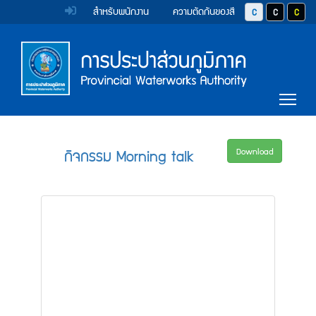
หน้า
Accessibility
Top
ข้าม
สำหรับพนักงาน
ความตัดกันของสี
ปุ่มปรับสีตัวอักษร 
ปุ่มปรับสีตั
ปุ่มป
ไป
Menu
แรก
ตรา
ตรา
ยัง
เนื้อหา
(การ
สัญลักษณ์
สัญลักษณ์
(Skip
และ
และ
ประปา
Main
to
Tog
content)
ค่า
ค่า
Menu
ส่วน
ข้าม
นิยม
นิยม
ไป
ภูมิภาค)
ยัง
การ
การ
กิจกรรม Morning talk
Download
เมนู
ประปา
ประปา
(Skip
to
ส่วน
ส่วน
menu)
ภูมิภาค
ภูมิภาค
หน้า
ค้นหา
ข้อมูล
ใน
เว็บไซต์
(Search)