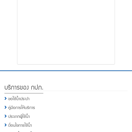
โทรศัพท์,โทรสาร,อีเมล์
หน้า
คำถาม
ยอด
ฮิต
Footer
บริการของ กปภ.
Menu
ขอใช้น้ำประปา
คู่มือการให้บริการ
ประเภทผู้ใช้น้ำ
เงื่อนไขการใช้น้ำ