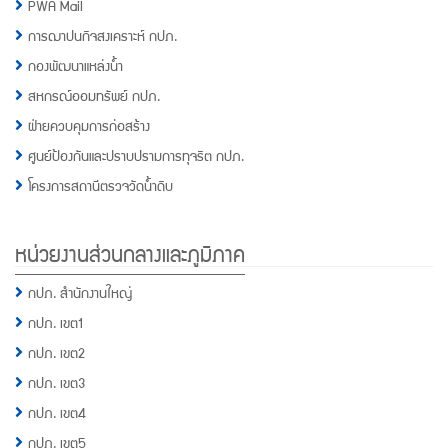
PWA Mail
การฌาปนกิจสงเคราะห์ กปภ.
กองพัฒนาแหล่งน้ำ
สหกรณ์ออมทรัพย์ กปภ.
ฝ่ายควบคุมการก่อสร้าง
ศูนย์ป้องกันและปราบปรามการทุจริต กปภ.
โครงการสถานีตรวจวัดน้ำดิบ
หน่วยงานส่วนกลางและภูมิภาค
กปภ. สำนักงานใหญ่
กปภ. เขต1
กปภ. เขต2
กปภ. เขต3
กปภ. เขต4
กปภ. เขต5