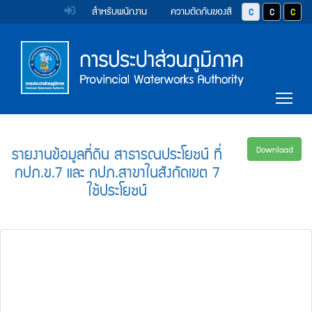
หน้า
Accessibility
Top
ข้าม
สำหรับพนักงาน
ความตัดกันของสี
ปุ่มปรับสีตัวอักษร 
ปุ่มปรับสีตั
ปุ่มป
ไป
Menu
แรก
ตรา
ตรา
ยัง
เนื้อหา
(การ
สัญลักษณ์
สัญลักษณ์
(Skip
และ
และ
ประปา
Main
to
Tog
content)
ค่า
ค่า
Menu
ส่วน
ข้าม
นิยม
นิยม
ไป
ภูมิภาค)
ยัง
การ
การ
รายงานข้อมูลที่ดิน สาธารณประโยชน์ ที่
Download
เมนู
กปภ.ข.7 และ กปภ.สาขาในสังกัดเขต 7
ประปา
ประปา
(Skip
ใช้ประโยชน์
to
ส่วน
ส่วน
menu)
ภูมิภาค
ภูมิภาค
หน้า
ค้นหา
ข้อมูล
ใน
เว็บไซต์
(Search)