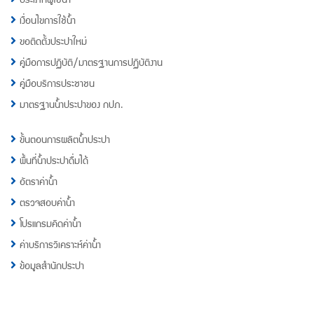
เงื่อนไขการใช้น้ำ
ขอติดตั้งประปาใหม่
คู่มือการปฏิบัติ/มาตรฐานการปฏิบัติงาน
คู่มือบริการประชาชน
มาตรฐานน้ำประปาของ กปภ.
ขั้นตอนการผลิตน้ำประปา
พื้นที่น้ำประปาดื่มได้
อัตราค่าน้ำ
ตรวจสอบค่าน้ำ
โปรแกรมคิดค่าน้ำ
ค่าบริการวิเคราะห์ค่าน้ำ
ข้อมูลสำนักประปา