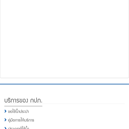
โทรศัพท์,โทรสาร,อีเมล์
หน้า
คำถาม
ยอด
ฮิต
Footer
บริการของ กปภ.
Menu
ขอใช้น้ำประปา
คู่มือการให้บริการ
ประเภทผู้ใช้น้ำ